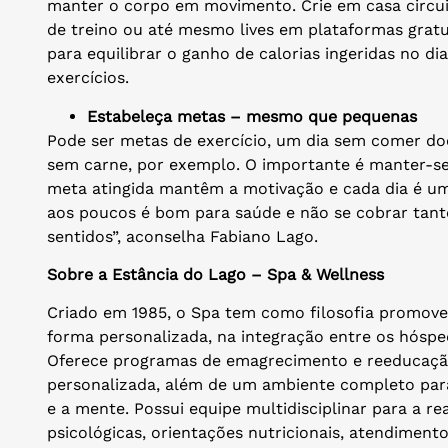
manter o corpo em movimento. Crie em casa circuit
de treino ou até mesmo lives em plataformas gratui
para equilibrar o ganho de calorias ingeridas no di
exercícios.
Estabeleça metas – mesmo que pequenas
Pode ser metas de exercício, um dia sem comer doc
sem carne, por exemplo. O importante é manter-se
meta atingida mantêm a motivação e cada dia é um
aos poucos é bom para saúde e não se cobrar tant
sentidos”, aconselha Fabiano Lago.
Sobre a Estância do Lago – Spa & Wellness
Criado em 1985, o Spa tem como filosofia promover
forma personalizada, na integração entre os hósped
Oferece programas de emagrecimento e reeducação
personalizada, além de um ambiente completo pa
e a mente. Possui equipe multidisciplinar para a r
psicológicas, orientações nutricionais, atendiment