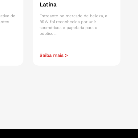
Latina
iativa do
Estreante no mercado de beleza, a
antes
BRW foi reconhecida por unir
cosméticos e papelaria para o
público...
Saiba mais >