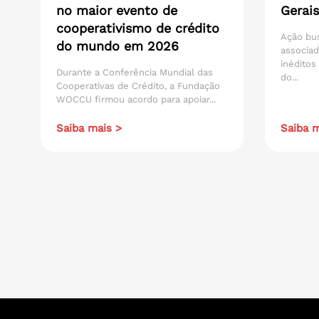
no maior evento de
Gerais
cooperativismo de crédito
Ação bu
do mundo em 2026
associad
inéditos
Durante a Conferência Mundial das
do...
Cooperativas de Crédito, a Fundação
WOCCU firmou acordo para apoiar...
Saiba mais >
Saiba m