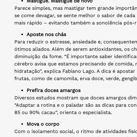
Mastigue. Mastigue de novo
Parece simples, mas mastigar tem grande importân
se come devagar, se sente melhor o sabor de cada
mais rápido – evitando também a sonolência pós-r
Aposte nos chás
Para reduzir o estresse, ansiedade e, consequente
ótimos aliados. Além de serem antioxidantes, os c
diminuição da fome. “É importante saber identifica
cérebro avisa que estamos precisando de comida,
hidratação”, explica Fabiano Lago. A dica é apostar 
frutas, como de camomila, erva doce, verde, gengib
Prefira doces amargos
Diversos estudos mostram que doces amargos dim
“Adaptar a rotina e o paladar são as dicas para con
85 ou 90% cacau”, orienta o especialista.
Mova o corpo
Com o isolamento social, o ritmo de atividades fís