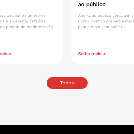
ao público
sca ampliar o número de
Aberta ao público geral, a inic
os e apresenta detalhes
Curso Positivo prepara estud
 do projeto de modernização
para o novo vestibular da...
ais >
Saiba mais >
Todos