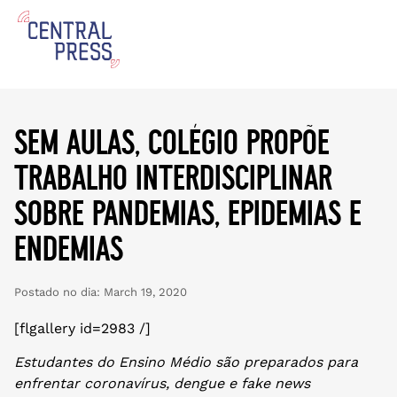
sem aulas, colégio propõe
trabalho interdisciplinar
sobre pandemias, epidemias e
endemias
Postado no dia:
March 19, 2020
[flgallery id=2983 /]
Estudantes do Ensino Médio são preparados para
enfrentar coronavírus, dengue e fake news