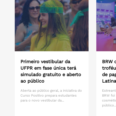
Primeiro vestibular da
BRW c
UFPR em fase única terá
troféu
simulado gratuito e aberto
de pa
ao público
Latin
Aberta ao público geral, a iniciativa do
Estreant
Curso Positivo prepara estudantes
BRW foi 
para o novo vestibular da...
cosmétic
público..