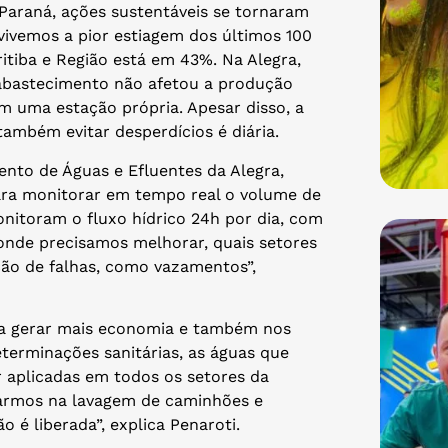
Paraná, ações sustentáveis se tornaram
vivemos a pior estiagem dos últimos 100
itiba e Região está em 43%. Na Alegra,
o abastecimento não afetou a produção
m uma estação própria. Apesar disso, a
ambém evitar desperdícios é diária.
nto de Águas e Efluentes da Alegra,
para monitorar em tempo real o volume de
itoram o fluxo hídrico 24h por dia, com
nde precisamos melhorar, quais setores
ção de falhas, como vazamentos”,
a gerar mais economia e também nos
eterminações sanitárias, as águas que
 aplicadas em todos os setores da
sarmos na lavagem de caminhões e
 é liberada”, explica Penaroti.