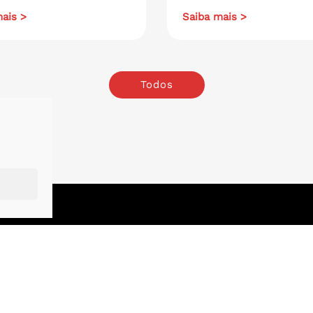
ais >
Saiba mais >
Todos
o
.
London
.