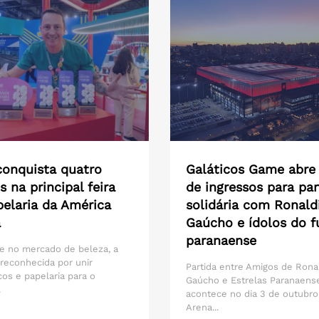
onquista quatro
Galáticos Game abre
s na principal feira
de ingressos para par
pelaria da América
solidária com Ronald
a
Gaúcho e ídolos do f
paranaense
e no mercado de beleza, a
reconhecida por unir
Partida entre Amigos de Rona
os e papelaria para o
Gaúcho e Estrelas Paranaens
.
acontece no dia 3 de outubro
Arena...