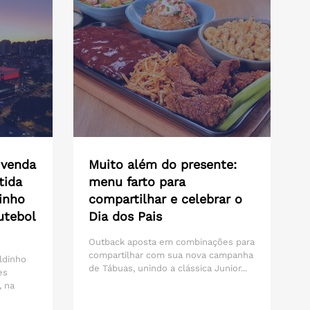
 venda
Muito além do presente:
tida
menu farto para
inho
compartilhar e celebrar o
utebol
Dia dos Pais
Outback aposta em combinações para
compartilhar com sua nova campanha
ldinho
de Tábuas, unindo a clássica Junior...
es
, na