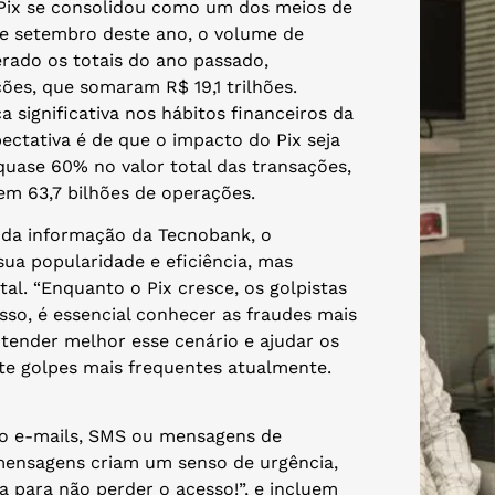
Pix se consolidou como um dos meios de
de setembro deste ano, o volume de
erado os totais do ano passado,
ões, que somaram R$ 19,1 trilhões.
significativa nos hábitos financeiros da
pectativa é de que o impacto do Pix seja
uase 60% no valor total das transações,
em 63,7 bilhões de operações.
 da informação da Tecnobank, o
sua popularidade e eficiência, mas
l. “Enquanto o Pix cresce, os golpistas
sso, é essencial conhecer as fraudes mais
ntender melhor esse cenário e ajudar os
sete golpes mais frequentes atualmente.
o e-mails, SMS ou mensagens de
mensagens criam um senso de urgência,
a para não perder o acesso!”, e incluem