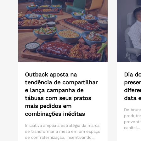
Outback aposta na
Dia do
tendência de compartilhar
presen
e lança campanha de
difere
tábuas com seus pratos
data 
mais pedidos em
De brunc
combinações inéditas
produtos
preventi
Iniciativa amplia a estratégia da marca
capital...
de transformar a mesa em um espaço
de confraternização, incentivando...