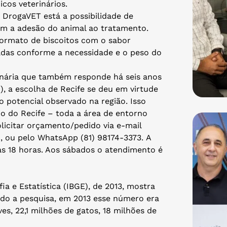
cos veterinários.
a DrogaVET está a possibilidade de
am a adesão do animal ao tratamento.
ormato de biscoitos com o sabor
adas conforme a necessidade e o peso do
inária que também responde há seis anos
 a escolha de Recife se deu em virtude
 potencial observado na região. Isso
o do Recife – toda a área de entorno
licitar orçamento/pedido via e-mail
80, ou pelo WhatsApp (81) 98174-3373. A
 às 18 horas. Aos sábados o atendimento é
a e Estatística (IBGE), de 2013, mostra
undo a pesquisa, em 2013 esse número era
ves, 22,1 milhões de gatos, 18 milhões de