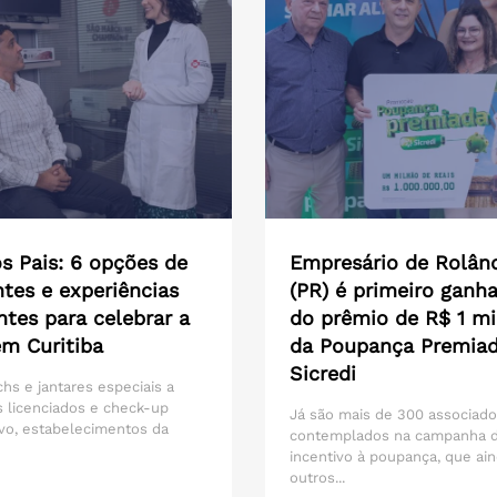
s Pais: 6 opções de
Empresário de Rolân
tes e experiências
(PR) é primeiro ganh
ntes para celebrar a
do prêmio de R$ 1 mi
em Curitiba
da Poupança Premia
Sicredi
hs e jantares especiais a
 licenciados e check-up
Já são mais de 300 associad
vo, estabelecimentos da
contemplados na campanha 
incentivo à poupança, que ain
outros...