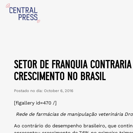
setor de franquia contraria
crescimento no brasil
Postado no dia:
October 6, 2016
[flgallery id=470 /]
Rede de farmácias de manipulação veterinária D
Ao contrário do desempenho brasileiro, que contin
apresentou crescimento de 7,6% no primeiro trime