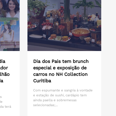
dia
Dia dos Pais tem brunch
ador
especial e exposição de
lhão
carros no NH Collection
da
Curitiba
Com espumante e sangria à vontade
e estação de sushi, cardápio tem
os
ainda paella e sobremesas
de
selecionadas;...
da terá