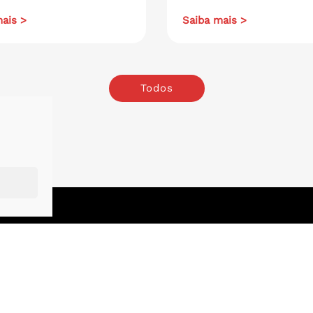
ais >
Saiba mais >
Todos
o
.
London
.