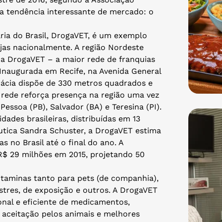
ma tendência interessante de mercado: o
ria do Brasil, DrogaVET, é um exemplo
jas nacionalmente. A região Nordeste
da DrogaVET – a maior rede de franquias
 Inaugurada em Recife, na Avenida General
rmácia dispõe de 330 metros quadrados e
 rede reforça presença na região uma vez
essoa (PB), Salvador (BA) e Teresina (PI).
ades brasileiras, distribuídas em 13
êutica Sandra Schuster, a DrogaVET estima
 no Brasil até o final do ano. A
R$ 29 milhões em 2015, projetando 50
taminas tanto para pets (de companhia),
stres, de exposição e outros. A DrogaVET
onal e eficiente de medicamentos,
 aceitação pelos animais e melhores