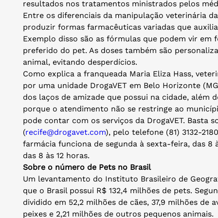
resultados nos tratamentos ministrados pelos médi
Entre os diferenciais da manipulação veterinária d
produzir formas farmacêuticas variadas que auxili
Exemplo disso são as fórmulas que podem vir em f
preferido do pet. As doses também são personaliz
animal, evitando desperdícios.
Como explica a franqueada Maria Eliza Hass, veter
por uma unidade DrogaVET em Belo Horizonte (MG),
dos laços de amizade que possui na cidade, além do
porque o atendimento não se restringe ao municípi
pode contar com os serviços da DrogaVET. Basta so
(
recife@drogavet.com
), pelo telefone (81) 3132-21
farmácia funciona de segunda à sexta-feira, das 8
das 8 às 12 horas.
Sobre o número de Pets no Brasil
Um levantamento do Instituto Brasileiro de Geografi
que o Brasil possui R$ 132,4 milhões de pets. Seg
dividido em 52,2 milhões de cães, 37,9 milhões de a
peixes e 2,21 milhões de outros pequenos animais.