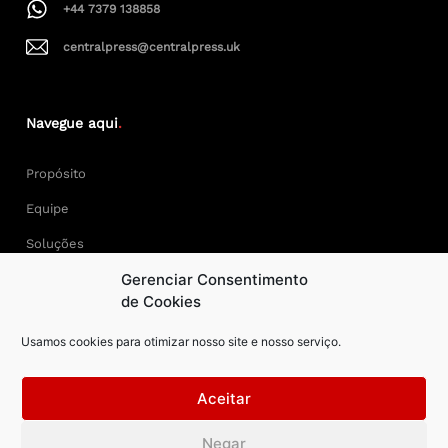
+44 7379 138858
centralpress@centralpress.uk
Navegue aqui
.
Propósito
Equipe
Soluções
Gerenciar Consentimento
Cases
de Cookies
Usamos cookies para otimizar nosso site e nosso serviço.
Keep Calm and Central Press.
Aceitar
Central Press – todos os direitos reservados. Developer:
Negar
AAPEXDigital