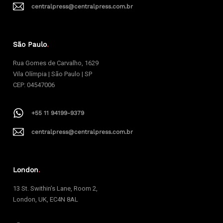
centralpress@centralpress.com.br
São Paulo
.
Rua Gomes de Carvalho, 1629
Vila Olímpia | São Paulo | SP
CEP: 04547006
+55 11 94199-9379
centralpress@centralpress.com.br
London
.
13 St. Swithin’s Lane, Room 2,
London, UK, EC4N 8AL