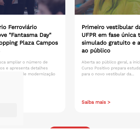
io Ferroviário
Primeiro vestibular d
ve "Fantasma Day"
UFPR em fase única t
opping Plaza Campos
simulado gratuito e 
ao público
sca ampliar o número de
Aberta ao público geral, a inic
os e apresenta detalhes
Curso Positivo prepara estud
 do projeto de modernização
para o novo vestibular da...
ais >
Saiba mais >
Todos