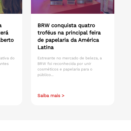
a
BRW conquista quatro
erá
troféus na principal feira
aberto
de papelaria da América
Latina
iativa do
Estreante no mercado de beleza, a
antes
BRW foi reconhecida por unir
cosméticos e papelaria para o
público...
Saiba mais >