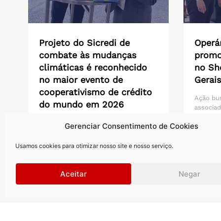
Projeto do Sicredi de
Operár
combate às mudanças
promo
climáticas é reconhecido
no Sh
no maior evento de
Gerais
cooperativismo de crédito
Ação bu
do mundo em 2026
associad
inéditos
Durante a Conferência Mundial das
Gerenciar Consentimento de Cookies
do...
Cooperativas de Crédito, a Fundação
WOCCU firmou acordo para apoiar...
Usamos cookies para otimizar nosso site e nosso serviço.
Saiba mais >
Saiba m
Aceitar
Negar