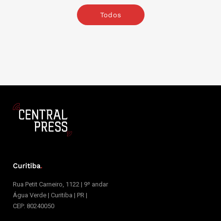
Todos
Curitiba
.
Rua Petit Carneiro, 1122 | 9º andar
Água Verde | Curitiba | PR |
CEP: 80240050