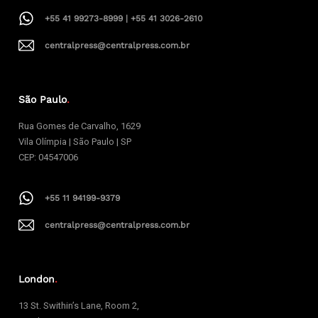
+55 41 99273-8999 | +55 41 3026-2610
centralpress@centralpress.com.br
São Paulo
.
Rua Gomes de Carvalho, 1629
Vila Olímpia | São Paulo | SP
CEP: 04547006
+55 11 94199-9379
centralpress@centralpress.com.br
London
.
13 St. Swithin’s Lane, Room 2,