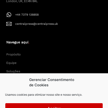
London, UK, EC4N 8AL
+44 7379 138858
centralpress@centralpress.uk
Navegue aqui
.
Propósito
Equipe
Soluções
Gerenciar Consentimento
Cases
de Cookies
Usamos cookies para otimizar nosso site e nosso serviço.
Keep Calm and Central Press.