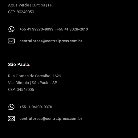
Água Verde | Curitiba | PR |
CEP: 80240050
+55 41 99273-8999 | +55 41 3026-2610
centralpress@centralpress.com.br
São Paulo
.
Rua Gomes de Carvalho, 1629
Vila Olímpia | São Paulo | SP
CEP: 04547006
+55 11 94199-9379
centralpress@centralpress.com.br