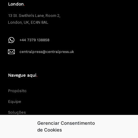
London
.
13 St. Swithin’s Lane, Room 2,
London, UK, EC4N 8AL
+44 7379 138858
centralpress@centralpress.uk
Navegue aqui
.
Propósito
Equipe
Soluções
Gerenciar Consentimento
Cases
de Cookies