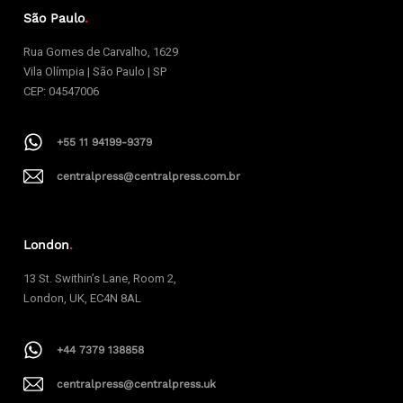
São Paulo
.
Rua Gomes de Carvalho, 1629
Vila Olímpia | São Paulo | SP
CEP: 04547006
+55 11 94199-9379
centralpress@centralpress.com.br
London
.
13 St. Swithin’s Lane, Room 2,
London, UK, EC4N 8AL
+44 7379 138858
centralpress@centralpress.uk