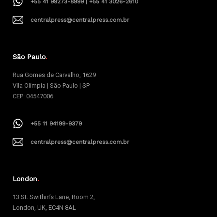
+55 41 99273-8999 | +55 41 3026-2610
centralpress@centralpress.com.br
São Paulo
.
Rua Gomes de Carvalho, 1629
Vila Olímpia | São Paulo | SP
CEP: 04547006
+55 11 94199-9379
centralpress@centralpress.com.br
London
.
13 St. Swithin’s Lane, Room 2,
London, UK, EC4N 8AL