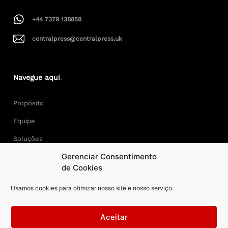
+44 7379 138858
centralpress@centralpress.uk
Navegue aqui
.
Propósito
Equipe
Soluções
Gerenciar Consentimento
Cases
de Cookies
Usamos cookies para otimizar nosso site e nosso serviço.
Keep Calm and Central Press.
Aceitar