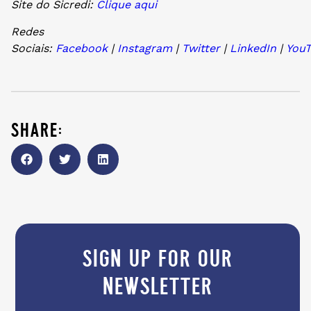
Site do Sicredi:
Clique aqui
Redes
Sociais:
Facebook
|
Instagram
|
Twitter
|
LinkedIn
|
YouT
share:
sign up for our
newsletter