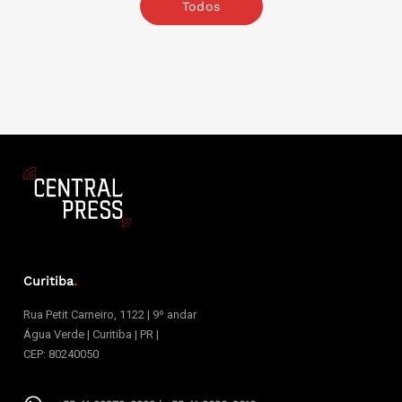
Todos
Curitiba
.
Rua Petit Carneiro, 1122 | 9º andar
Água Verde | Curitiba | PR |
CEP: 80240050