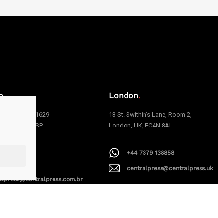
o
.
London
.
e Carvalho, 1629
13 St. Swithin’s Lane, Room 2,
 | São Paulo | SP
London, UK, EC4N 8AL
006
+44 7379 138858
1 94199-9379
centralpress@centralpress.uk
alpress@centralpress.com.br