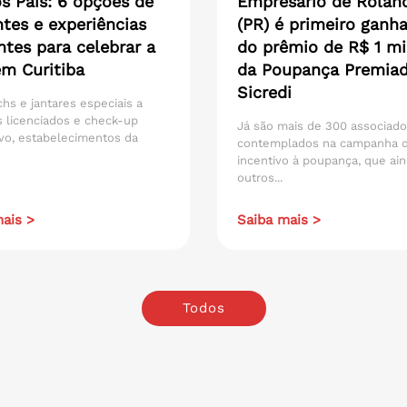
s Pais: 6 opções de
Empresário de Rolân
tes e experiências
(PR) é primeiro ganh
ntes para celebrar a
do prêmio de R$ 1 mi
em Curitiba
da Poupança Premia
Sicredi
hs e jantares especiais a
 licenciados e check-up
Já são mais de 300 associad
vo, estabelecimentos da
contemplados na campanha 
incentivo à poupança, que ain
outros...
ais >
Saiba mais >
Todos