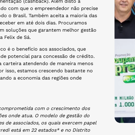
entação (cashback). Além disto a
zendo com que o empreendedor não precise
todo o Brasil. Também aceita a maioria das
eceber em até dois dias. Procuramos
 com soluções que garantem melhor gestão
a Felix de Sá.
oco é o benefício aos associados, que
de potencial para concessão de crédito.
a carteira atendendo de maneira menos
r isso, estamos crescendo bastante no
ando a economia das regiões onde
va comprometida com o crescimento dos
ões onde atua. O modelo de gestão do
ões de associados, os quais exercem papel
redi está em 22 estados* e no Distrito