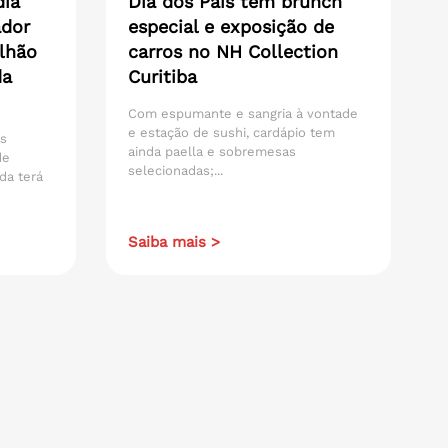
dia
Dia dos Pais tem brunch
ador
especial e exposição de
lhão
carros no NH Collection
da
Curitiba
Com espumante e sangria à vontade
e estação de sushi, cardápio tem
os
ainda paella e sobremesas
de
selecionadas;...
da terá
Saiba mais >