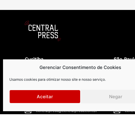
Curitiba
.
São Paul
Gerenciar Consentimento de Cookies
Rua Petit Carneiro, 1122 | 9º andar
Rua Gomes d
Água Verde | Curitiba | PR |
Vila Olímpia
Usamos cookies para otimizar nosso site e nosso serviço.
CEP: 80240050
CEP: 04547
Aceitar
Negar
+55 41 99273-8999 | +55 41 3026-2610
+55 1
centralpress@centralpress.com.br
centr