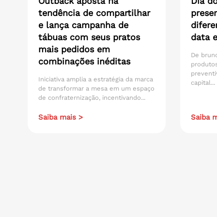
Outback aposta na
Dia do
tendência de compartilhar
presen
e lança campanha de
difere
tábuas com seus pratos
data 
mais pedidos em
De brunc
combinações inéditas
produtos
preventi
Iniciativa amplia a estratégia da marca
capital...
de transformar a mesa em um espaço
de confraternização, incentivando...
Saiba mais >
Saiba m