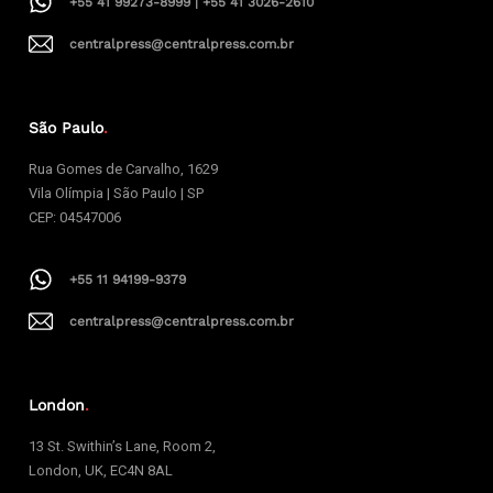
+55 41 99273-8999 | +55 41 3026-2610
centralpress@centralpress.com.br
São Paulo
.
Rua Gomes de Carvalho, 1629
Vila Olímpia | São Paulo | SP
CEP: 04547006
+55 11 94199-9379
centralpress@centralpress.com.br
London
.
13 St. Swithin’s Lane, Room 2,
London, UK, EC4N 8AL