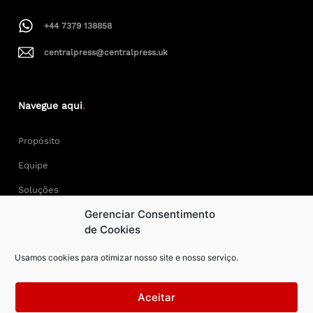
+44 7379 138858
centralpress@centralpress.uk
Navegue aqui
.
Propósito
Equipe
Soluções
Gerenciar Consentimento
Cases
de Cookies
Usamos cookies para otimizar nosso site e nosso serviço.
Keep Calm and Central Press.
Aceitar