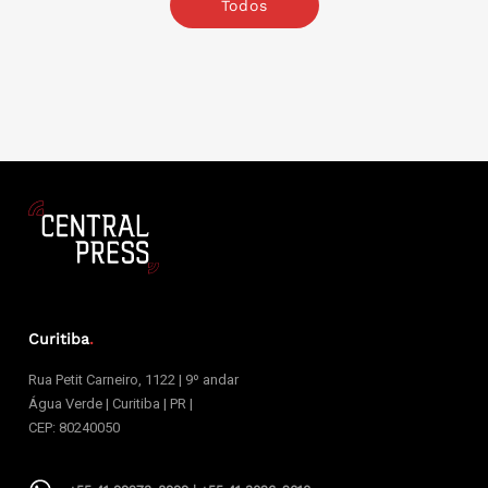
Todos
Curitiba
.
Rua Petit Carneiro, 1122 | 9º andar
Água Verde | Curitiba | PR |
CEP: 80240050