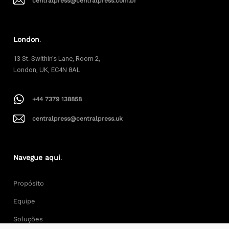
centralpress@centralpress.com.br
London
.
13 St. Swithin’s Lane, Room 2,
London, UK, EC4N 8AL
+44 7379 138858
centralpress@centralpress.uk
Navegue aqui
.
Propósito
Equipe
Soluções