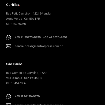
Curitiba
.
Rua Petit Carneiro, 1122 | 9º andar
Água Verde | Curitiba | PR |
CEP: 80240050
+55 41 99273-8999 | +55 41 3026-2610
centralpress@centralpress.com.br
São Paulo
.
Rua Gomes de Carvalho, 1629
Vila Olímpia | São Paulo | SP
CEP: 04547006
+55 11 94199-9379