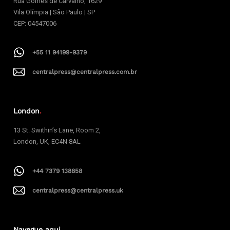
Rua Gomes de Carvalho, 1629
Vila Olímpia | São Paulo | SP
CEP: 04547006
+55 11 94199-9379
centralpress@centralpress.com.br
London
.
13 St. Swithin’s Lane, Room 2,
London, UK, EC4N 8AL
+44 7379 138858
centralpress@centralpress.uk
Navegue aqui
.