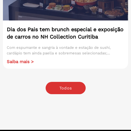
Dia dos Pais tem brunch especial e exposição
de carros no NH Collection Curitiba
Com espumante e sangria à vontade e estação de sushi,
cardápio tem ainda paella e sobremesas selecionadas;...
Saiba mais >
Todos