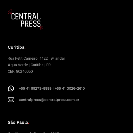
Curitiba
.
Rua Petit Carneiro, 1122 | 9º andar
Água Verde | Curitiba | PR |
CEP: 80240050
+55 41 99273-8999 | +55 41 3026-2610
centralpress@centralpress.com.br
São Paulo
.