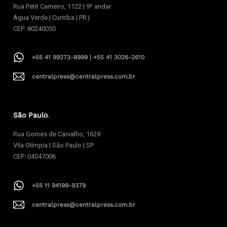
Rua Petit Carneiro, 1122 | 9º andar
Água Verde | Curitiba | PR |
CEP: 80240050
+55 41 99273-8999 | +55 41 3026-2610
centralpress@centralpress.com.br
São Paulo
.
Rua Gomes de Carvalho, 1629
Vila Olímpia | São Paulo | SP
CEP: 04547006
+55 11 94199-9379
centralpress@centralpress.com.br