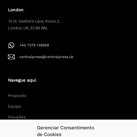
London
.
13 St. Swithin’s Lane, Room 2,
London, UK, EC4N 8AL
+44 7379 138858
centralpress@centralpress.uk
Navegue aqui
.
Propósito
Equipe
Soluções
Gerenciar Consentimento
Cases
de Cookies