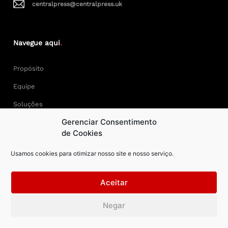
centralpress@centralpress.uk
Navegue aqui
.
Propósito
Equipe
Soluções
Gerenciar Consentimento
Cases
de Cookies
Usamos cookies para otimizar nosso site e nosso serviço.
Keep Calm and Central Press.
Aceitar
Central Press – todos os direitos reservados. Developer:
Negar
AAPEXDigital