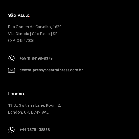
São Paulo
.
Rua Gomes de Carvalho, 1629
Vila Olímpia | São Paulo | SP
CEP: 04547006
+55 11 94199-9379
centralpress@centralpress.com.br
London
.
13 St. Swithin’s Lane, Room 2,
London, UK, EC4N 8AL
+44 7379 138858