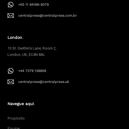
+55 11 94199-9379
centralpress@centralpress.com.br
London
.
13 St. Swithin’s Lane, Room 2,
London, UK, EC4N 8AL
+44 7379 138858
centralpress@centralpress.uk
Navegue aqui
.
Propósito
Equipe