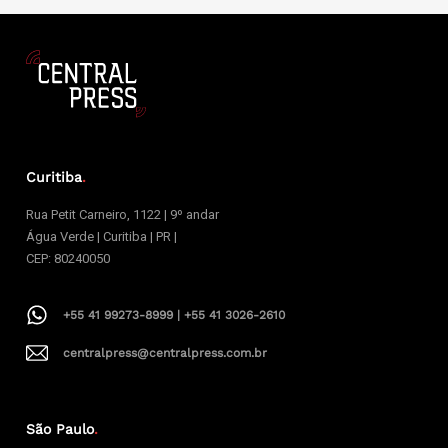
Curitiba
.
Rua Petit Carneiro, 1122 | 9º andar
Água Verde | Curitiba | PR |
CEP: 80240050
+55 41 99273-8999 | +55 41 3026-2610
centralpress@centralpress.com.br
São Paulo
.