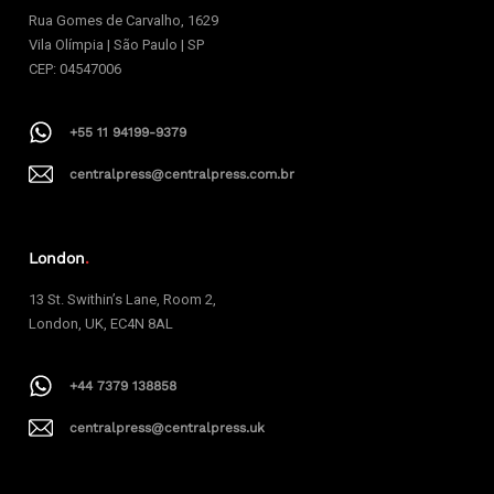
Rua Gomes de Carvalho, 1629
Vila Olímpia | São Paulo | SP
CEP: 04547006
+55 11 94199-9379
centralpress@centralpress.com.br
London
.
13 St. Swithin’s Lane, Room 2,
London, UK, EC4N 8AL
+44 7379 138858
centralpress@centralpress.uk