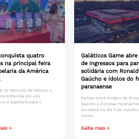
onquista quatro
Galáticos Game abre
s na principal feira
de ingressos para par
pelaria da América
solidária com Ronald
a
Gaúcho e ídolos do f
paranaense
e no mercado de beleza, a
reconhecida por unir
Partida entre Amigos de Rona
os e papelaria para o
Gaúcho e Estrelas Paranaens
.
acontece no dia 3 de outubro
Arena...
ais >
Saiba mais >