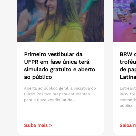
Primeiro vestibular da
BRW c
UFPR em fase única terá
troféu
simulado gratuito e aberto
de pa
ao público
Latin
Aberta ao público geral, a iniciativa do
Estreant
Curso Positivo prepara estudantes
BRW foi 
para o novo vestibular da...
cosmétic
público..
Saiba mais >
Saiba m