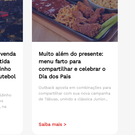
 venda
Muito além do presente:
tida
menu farto para
inho
compartilhar e celebrar o
utebol
Dia dos Pais
Outback aposta em combinações para
compartilhar com sua nova campanha
ldinho
de Tábuas, unindo a clássica Junior...
es
, na
Saiba mais >