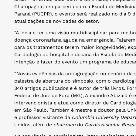
Champagnat em parceria com a Escola de Medicina 
Paraná (PUCPR), o evento será realizado no dia 9 
atualizações de novidades do setor.
“A ideia é ter uma visão multidisciplinar para me
doença coronariana aguda na emergência. Falaremo
para os tratamentos terem maior longevidade”, exp
Cardiologia do hospital e decana da Escola de Medi
intenção é fazer do evento um programa de educaç
“Novas evidências da antiagregação no cenário da
palestra de abertura do simpósio, com o cardiologi
340 artigos publicados e é autor de três livros. F
Federal de Juiz de Fora (MG), Alexandre Abizaid é e
intervencionista e atua como diretor de Cardiologi
em São Paulo. Também é mestre e doutor pela Univ
e professor visitante da
Columbia University Depar
Unidos, além de
chairman
do
Cardiovascular Resea