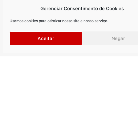
Gerenciar Consentimento de Cookies
Usamos cookies para otimizar nosso site e nosso serviço.
Aceitar
Negar
Curitiba
.
São Paul
Rua Petit Carneiro, 1122 | 9º andar
Rua Gomes d
Água Verde | Curitiba | PR |
Vila Olímpia