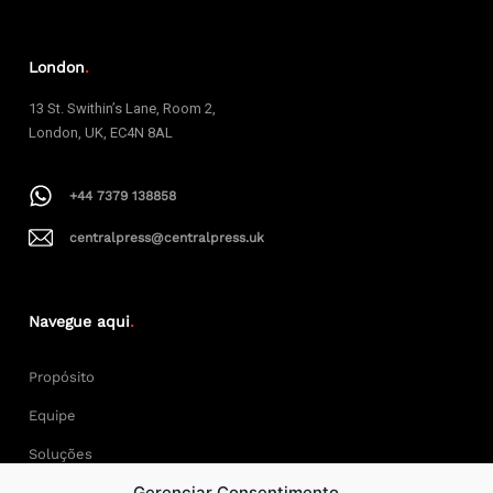
London
.
13 St. Swithin’s Lane, Room 2,
London, UK, EC4N 8AL
+44 7379 138858
centralpress@centralpress.uk
Navegue aqui
.
Propósito
Equipe
Soluções
Gerenciar Consentimento
Cases