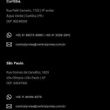
Curitiba
.
Rua Petit Carneiro, 1122 | 9º andar
Água Verde | Curitiba | PR |
CEP: 80240050
+55 41 99273-8999 | +55 41 3026-2610
centralpress@centralpress.com.br
São Paulo
.
Rua Gomes de Carvalho, 1629
Vila Olímpia | São Paulo | SP
CEP: 04547006
+55 11 94199-9379
centralpress@centralpress.com.br