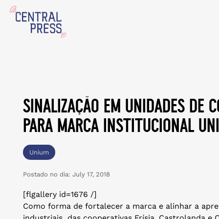
sinalização em unidades de c
para marca institucional un
Unium
Postado no dia:
July 17, 2018
[flgallery id=1676 /]
Como forma de fortalecer a marca e alinhar a apre
industriais das cooperativas Frísia, Castrolanda e C