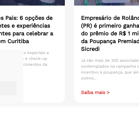
s Pais: 6 opções de
Empresário de Rolân
tes e experiências
(PR) é primeiro ganh
ntes para celebrar a
do prêmio de R$ 1 mi
em Curitiba
da Poupança Premia
Sicredi
hs e jantares especiais a
 licenciados e check-up
Já são mais de 300 associad
vo, estabelecimentos da
contemplados na campanha 
incentivo à poupança, que ain
outros...
ais >
Saiba mais >
Todos