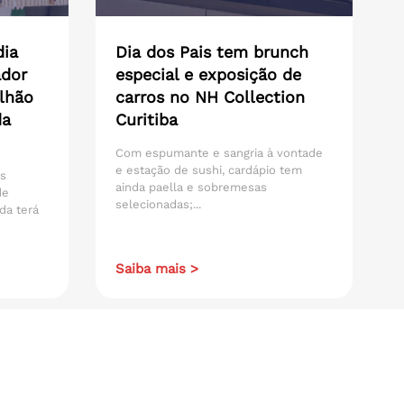
dia
Dia dos Pais tem brunch
ador
especial e exposição de
lhão
carros no NH Collection
da
Curitiba
Com espumante e sangria à vontade
e estação de sushi, cardápio tem
os
ainda paella e sobremesas
de
selecionadas;...
da terá
Saiba mais >