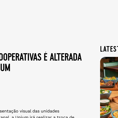
lates
ooperativas é alterada
ium
sentação visual das unidades
apal, a Unium irá realizar a troca de