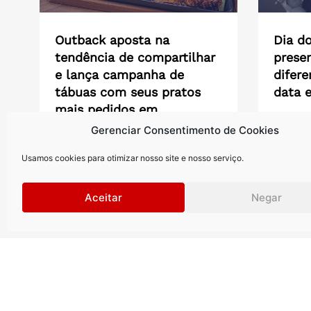
Outback aposta na
Dia do
tendência de compartilhar
presen
e lança campanha de
difere
tábuas com seus pratos
data 
mais pedidos em
De brunc
combinações inéditas
Gerenciar Consentimento de Cookies
produtos
preventi
Iniciativa amplia a estratégia da marca
capital...
Usamos cookies para otimizar nosso site e nosso serviço.
de transformar a mesa em um espaço
de confraternização, incentivando...
Aceitar
Negar
Saiba mais >
Saiba m