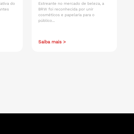
iativa do
Estreante no mercado de beleza, a
antes
BRW foi reconhecida por unir
cosméticos e papelaria para o
público...
Saiba mais >