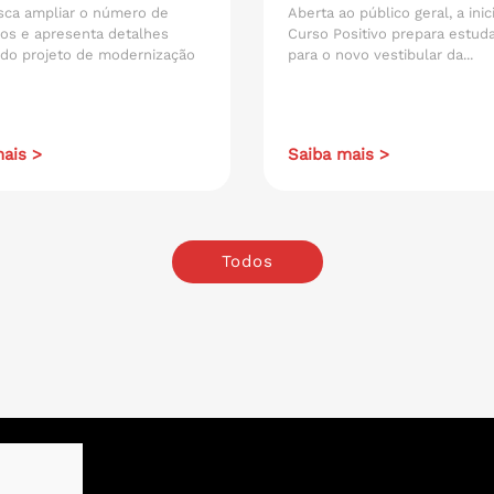
sca ampliar o número de
Aberta ao público geral, a inic
os e apresenta detalhes
Curso Positivo prepara estud
 do projeto de modernização
para o novo vestibular da...
ais >
Saiba mais >
Todos