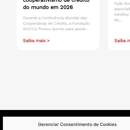
Ação bu
do mundo em 2026
associad
inéditos
Durante a Conferência Mundial das
do...
Cooperativas de Crédito, a Fundação
WOCCU firmou acordo para apoiar...
Saiba mais >
Saiba m
Gerenciar Consentimento de Cookies