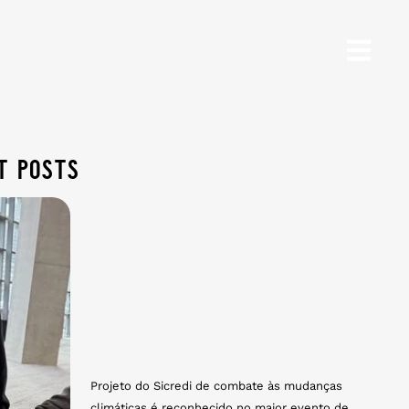
t posts
Projeto do Sicredi de combate às mudanças
climáticas é reconhecido no maior evento de