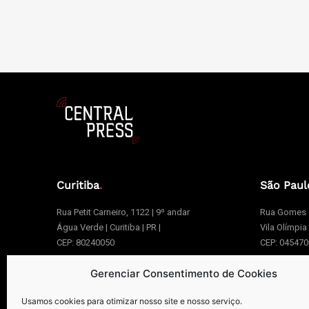
Curitiba
.
São Paul
Rua Petit Carneiro, 1122 | 9º andar
Rua Gomes d
Água Verde | Curitiba | PR |
Vila Olímpia
CEP: 80240050
CEP: 04547
Gerenciar Consentimento de Cookies
+55 41 99273-8999 | +55 41 3026-2610
+55 1
Usamos cookies para otimizar nosso site e nosso serviço.
centralpress@centralpress.com.br
centr