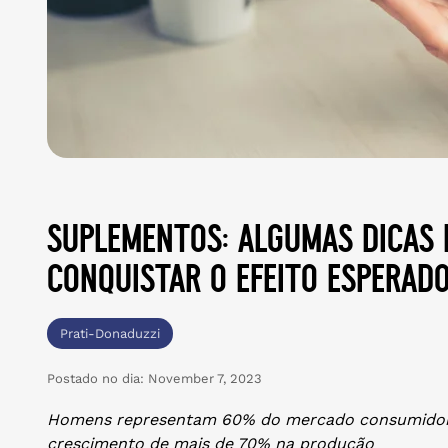
suplementos: algumas dicas 
conquistar o efeito esperad
Prati-Donaduzzi
Postado no dia:
November 7, 2023
Homens representam 60% do mercado consumidor 
crescimento de mais de 70% na produção