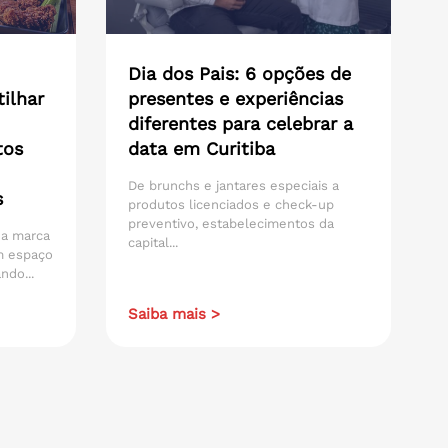
Dia dos Pais: 6 opções de
ilhar
presentes e experiências
diferentes para celebrar a
tos
data em Curitiba
De brunchs e jantares especiais a
s
produtos licenciados e check-up
preventivo, estabelecimentos da
 da marca
capital...
m espaço
ndo...
Saiba mais >