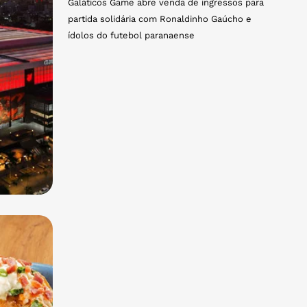
Galáticos Game abre venda de ingressos para
partida solidária com Ronaldinho Gaúcho e
ídolos do futebol paranaense