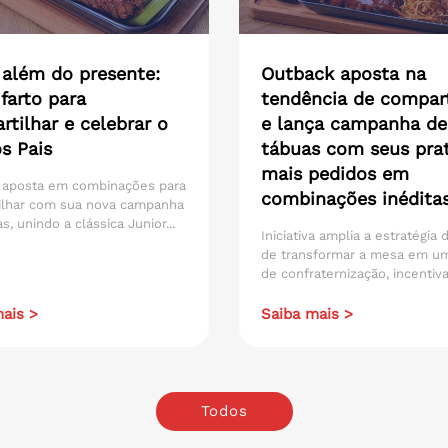
 além do presente:
Outback aposta na
farto para
tendência de compart
tilhar e celebrar o
e lança campanha de
s Pais
tábuas com seus pra
mais pedidos em
 aposta em combinações para
combinações inédita
ilhar com sua nova campanha
s, unindo a clássica Junior...
Iniciativa amplia a estratégia
de transformar a mesa em u
de confraternização, incentiva
ais >
Saiba mais >
Todos