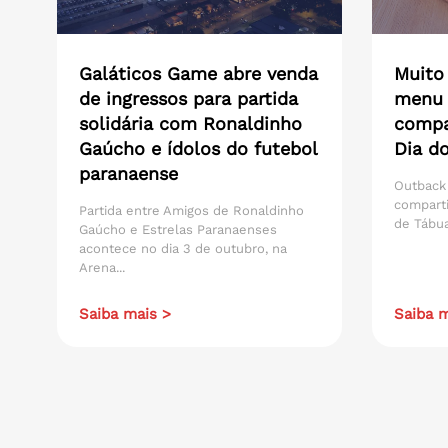
Galáticos Game abre venda
Muito
de ingressos para partida
menu 
solidária com Ronaldinho
compar
Gaúcho e ídolos do futebol
Dia do
paranaense
Outback
compart
Partida entre Amigos de Ronaldinho
de Tábua
Gaúcho e Estrelas Paranaenses
acontece no dia 3 de outubro, na
Arena...
Saiba mais >
Saiba m