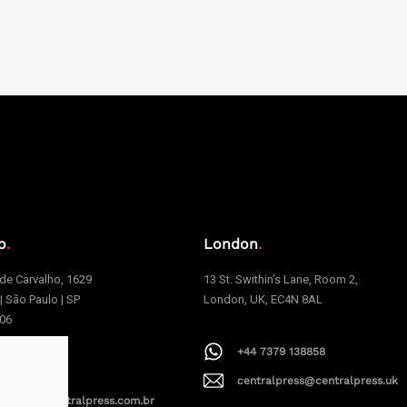
o
.
London
.
e Carvalho, 1629
13 St. Swithin’s Lane, Room 2,
 | São Paulo | SP
London, UK, EC4N 8AL
006
+44 7379 138858
1 94199-9379
centralpress@centralpress.uk
alpress@centralpress.com.br