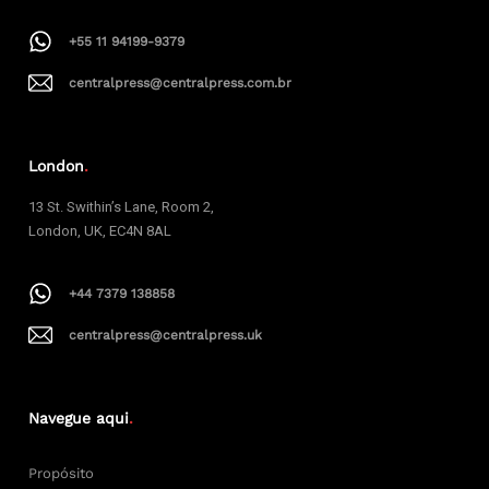
+55 11 94199-9379
centralpress@centralpress.com.br
London
.
13 St. Swithin’s Lane, Room 2,
London, UK, EC4N 8AL
+44 7379 138858
centralpress@centralpress.uk
Navegue aqui
.
Propósito