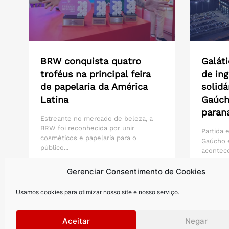
BRW conquista quatro
Galát
troféus na principal feira
de ing
de papelaria da América
solid
Latina
Gaúch
paran
Estreante no mercado de beleza, a
BRW foi reconhecida por unir
Partida 
cosméticos e papelaria para o
Gaúcho 
público...
acontece
Arena...
Gerenciar Consentimento de Cookies
Saiba mais >
Saiba m
Usamos cookies para otimizar nosso site e nosso serviço.
Aceitar
Negar