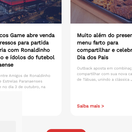
icos Game abre venda
Muito além do presen
ressos para partida
menu farto para
ária com Ronaldinho
compartilhar e celebr
o e ídolos do futebol
Dia dos Pais
aense
Outback aposta em combinaç
compartilhar com sua nova 
entre Amigos de Ronaldinho
de Tábuas, unindo a clássica Ju
e Estrelas Paranaenses
 no dia 3 de outubro, na
ais >
Saiba mais >