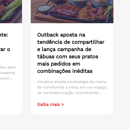
te:
Outback aposta na
tendência de compartilhar
ar o
e lança campanha de
tábuas com seus pratos
mais pedidos em
ões para
combinações inéditas
campanha
nior...
Iniciativa amplia a estratégia da marca
de transformar a mesa em um espaço
de confraternização, incentivando...
Saiba mais >