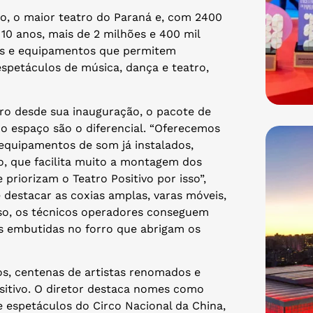
vo, o maior teatro do Paraná e, com 2400
 10 anos, mais de 2 milhões e 400 mil
es e equipamentos que permitem
espetáculos de música, dança e teatro,
ro desde sua inauguração, o pacote de
no espaço são o diferencial. “Oferecemos
equipamentos de som já instalados,
co, que facilita muito a montagem dos
priorizam o Teatro Positivo por isso”,
se destacar as coxias amplas, varas móveis,
sso, os técnicos operadores conseguem
as embutidas no forro que abrigam os
os, centenas de artistas renomados e
sitivo. O diretor destaca nomes como
 e espetáculos do Circo Nacional da China,