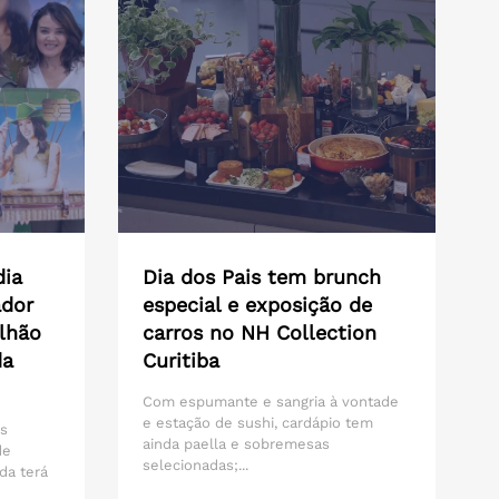
dia
Dia dos Pais tem brunch
ador
especial e exposição de
lhão
carros no NH Collection
da
Curitiba
Com espumante e sangria à vontade
e estação de sushi, cardápio tem
os
ainda paella e sobremesas
de
selecionadas;...
da terá