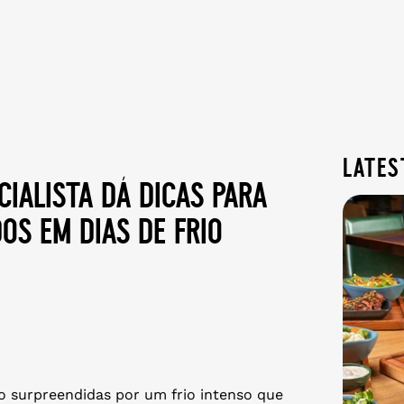
lates
ialista dá dicas para
os em dias de frio
do surpreendidas por um frio intenso que