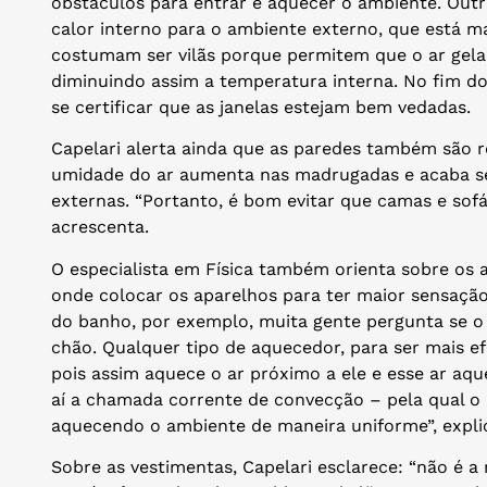
obstáculos para entrar e aquecer o ambiente. Outra
calor interno para o ambiente externo, que está mai
costumam ser vilãs porque permitem que o ar gela
diminuindo assim a temperatura interna. No fim do
se certificar que as janelas estejam bem vedadas.
Capelari alerta ainda que as paredes também são re
umidade do ar aumenta nas madrugadas e acaba se
externas. “Portanto, é bom evitar que camas e sof
acrescenta.
O especialista em Física também orienta sobre os
onde colocar os aparelhos para ter maior sensação
do banho, por exemplo, muita gente pergunta se o 
chão. Qualquer tipo de aquecedor, para ser mais efi
pois assim aquece o ar próximo a ele e esse ar aqu
aí a chamada corrente de convecção – pela qual o a
aquecendo o ambiente de maneira uniforme”, expli
Sobre as vestimentas, Capelari esclarece: “não é a