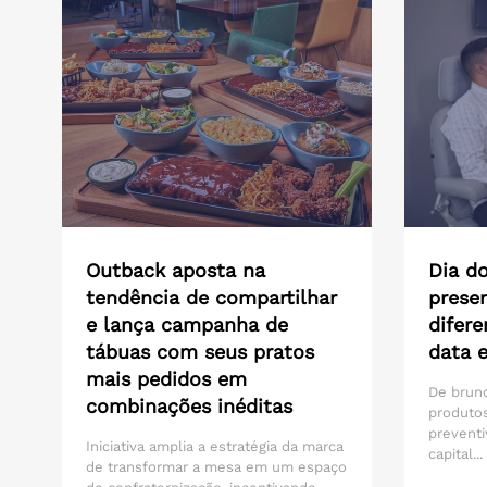
Outback aposta na
Dia do
tendência de compartilhar
presen
e lança campanha de
difere
tábuas com seus pratos
data 
mais pedidos em
De brunc
combinações inéditas
produtos
preventi
Iniciativa amplia a estratégia da marca
capital...
de transformar a mesa em um espaço