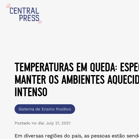
temperaturas em queda: espec
manter os ambientes aquecid
intenso
Sistema de Ensino Positivo
Postado no dia:
July 21, 2021
Em diversas regiões do país, as pessoas estão sen