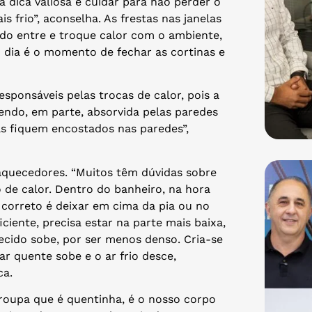
 dica valiosa é cuidar para não perder o
s frio”, aconselha. As frestas nas janelas
do entre e troque calor com o ambiente,
 dia é o momento de fechar as cortinas e
sponsáveis pelas trocas de calor, pois a
ndo, em parte, absorvida pelas paredes
ás fiquem encostados nas paredes”,
 aquecedores. “Muitos têm dúvidas sobre
 de calor. Dentro do banheiro, na hora
correto é deixar em cima da pia ou no
ciente, precisa estar na parte mais baixa,
ecido sobe, por ser menos denso. Cria-se
r quente sobe e o ar frio desce,
ca.
 roupa que é quentinha, é o nosso corpo