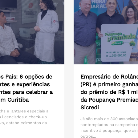
s Pais: 6 opções de
Empresário de Rolân
tes e experiências
(PR) é primeiro ganh
ntes para celebrar a
do prêmio de R$ 1 mi
em Curitiba
da Poupança Premia
Sicredi
hs e jantares especiais a
 licenciados e check-up
Já são mais de 300 associad
vo, estabelecimentos da
contemplados na campanha 
incentivo à poupança, que ain
outros...