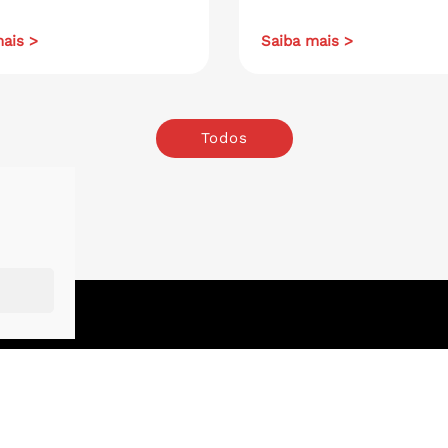
ais >
Saiba mais >
Todos
o
.
London
.