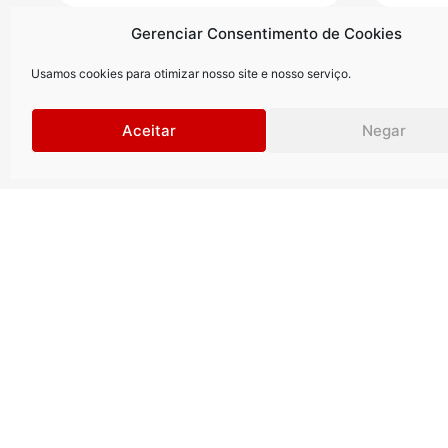
Gerenciar Consentimento de Cookies
Usamos cookies para otimizar nosso site e nosso serviço.
Aceitar
Negar
Curitiba
.
São Paul
Rua Petit Carneiro, 1122 | 9º andar
Rua Gomes d
Água Verde | Curitiba | PR |
Vila Olímpia