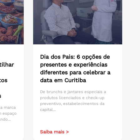
Dia dos Pais: 6 opções de
ilhar
presentes e experiências
diferentes para celebrar a
tos
data em Curitiba
De brunchs e jantares especiais a
s
produtos licenciados e check-up
preventivo, estabelecimentos da
 da marca
capital...
m espaço
ndo...
Saiba mais >