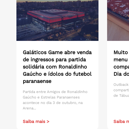
Galáticos Game abre venda
Muito
de ingressos para partida
menu 
solidária com Ronaldinho
compar
Gaúcho e ídolos do futebol
Dia do
paranaense
Outback
compart
Partida entre Amigos de Ronaldinho
de Tábua
Gaúcho e Estrelas Paranaenses
acontece no dia 3 de outubro, na
Arena...
Saiba mais >
Saiba m