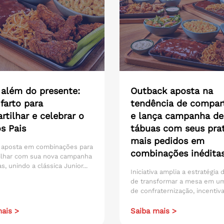
 além do presente:
Outback aposta na
farto para
tendência de compart
tilhar e celebrar o
e lança campanha de
s Pais
tábuas com seus pra
mais pedidos em
 aposta em combinações para
combinações inédita
ilhar com sua nova campanha
s, unindo a clássica Junior...
Iniciativa amplia a estratégia
de transformar a mesa em u
de confraternização, incentiva
ais >
Saiba mais >