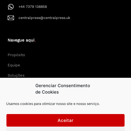
+44 7379 138858
centralpress@centralpress.uk
Navegue aqui
.
Propósito
Equipe
Soluções
Gerenciar Consentimento
Cases
de Cookies
Usamos cookies para otimizar nosso site e nosso serviço.
Keep Calm and Central Press.
Aceitar
Central Press – todos os direitos reservados. Developer: