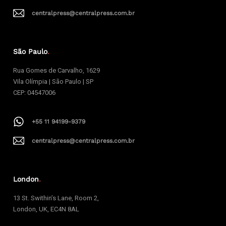
centralpress@centralpress.com.br
São Paulo
.
Rua Gomes de Carvalho, 1629
Vila Olímpia | São Paulo | SP
CEP: 04547006
+55 11 94199-9379
centralpress@centralpress.com.br
London
.
13 St. Swithin’s Lane, Room 2,
London, UK, EC4N 8AL