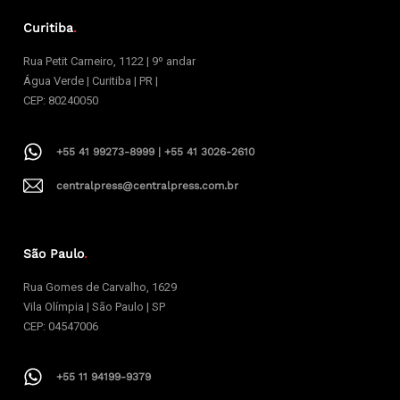
Curitiba
.
Rua Petit Carneiro, 1122 | 9º andar
Água Verde | Curitiba | PR |
CEP: 80240050
+55 41 99273-8999 | +55 41 3026-2610
centralpress@centralpress.com.br
São Paulo
.
Rua Gomes de Carvalho, 1629
Vila Olímpia | São Paulo | SP
CEP: 04547006
+55 11 94199-9379