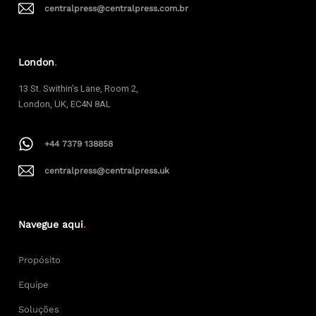
centralpress@centralpress.com.br
London
.
13 St. Swithin’s Lane, Room 2,
London, UK, EC4N 8AL
+44 7379 138858
centralpress@centralpress.uk
Navegue aqui
.
Propósito
Equipe
Soluções