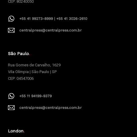
CEP: 80240050
+55 41 99273-8999 | +55 41 3026-2610
centralpress@centralpress.com.br
São Paulo
.
Rua Gomes de Carvalho, 1629
Vila Olímpia | São Paulo | SP
CEP: 04547006
+55 11 94199-9379
centralpress@centralpress.com.br
London
.