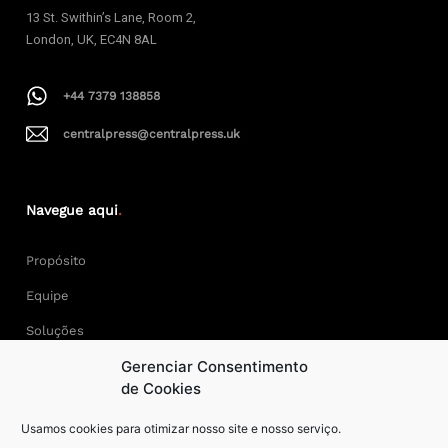
13 St. Swithin’s Lane, Room 2,
London, UK, EC4N 8AL
+44 7379 138858
centralpress@centralpress.uk
Navegue aqui
.
Propósito
Equipe
Soluções
Gerenciar Consentimento
Cases
de Cookies
Usamos cookies para otimizar nosso site e nosso serviço.