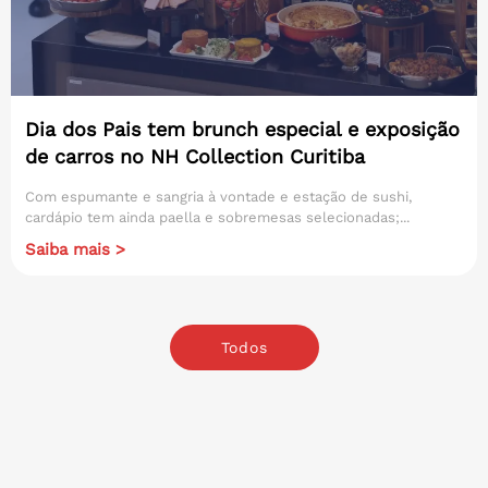
Dia dos Pais tem brunch especial e exposição
de carros no NH Collection Curitiba
Com espumante e sangria à vontade e estação de sushi,
cardápio tem ainda paella e sobremesas selecionadas;...
Saiba mais >
Todos