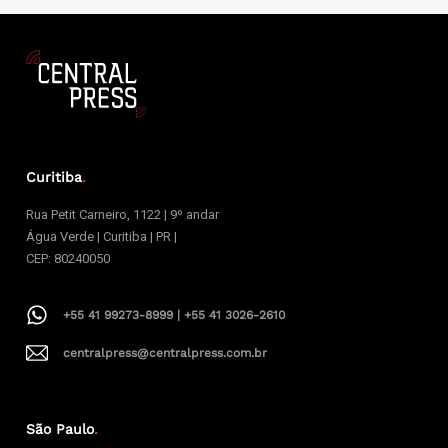
Curitiba
.
Rua Petit Carneiro, 1122 | 9º andar
Água Verde | Curitiba | PR |
CEP: 80240050
+55 41 99273-8999 | +55 41 3026-2610
centralpress@centralpress.com.br
São Paulo
.