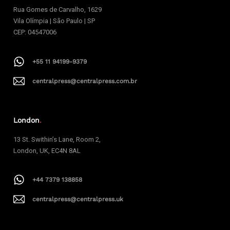
Rua Gomes de Carvalho, 1629
Vila Olímpia | São Paulo | SP
CEP: 04547006
+55 11 94199-9379
centralpress@centralpress.com.br
London
.
13 St. Swithin’s Lane, Room 2,
London, UK, EC4N 8AL
+44 7379 138858
centralpress@centralpress.uk