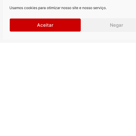
Usamos cookies para otimizar nosso site e nosso serviço.
Aceitar
Negar
Curitiba
.
São Paul
Rua Petit Carneiro, 1122 | 9º andar
Rua Gomes d
Água Verde | Curitiba | PR |
Vila Olímpia
CEP: 80240050
CEP: 04547