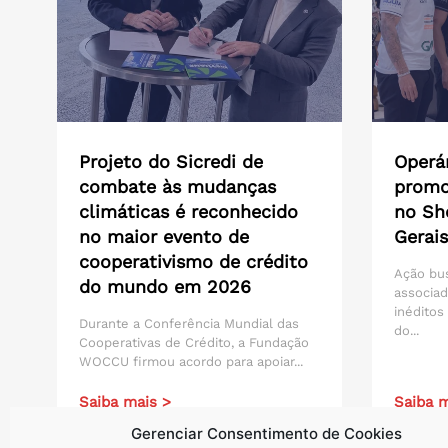
Projeto do Sicredi de
Operár
combate às mudanças
promo
climáticas é reconhecido
no Sh
no maior evento de
Gerais
cooperativismo de crédito
Ação bu
do mundo em 2026
associad
inéditos
Durante a Conferência Mundial das
do...
Cooperativas de Crédito, a Fundação
WOCCU firmou acordo para apoiar...
Saiba mais >
Saiba m
Gerenciar Consentimento de Cookies