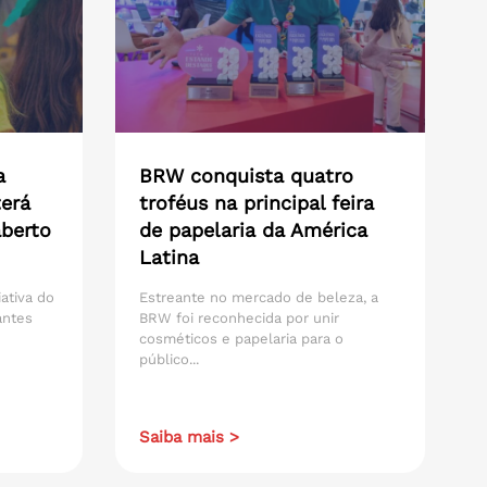
a
BRW conquista quatro
erá
troféus na principal feira
aberto
de papelaria da América
Latina
iativa do
Estreante no mercado de beleza, a
antes
BRW foi reconhecida por unir
cosméticos e papelaria para o
público...
Saiba mais >