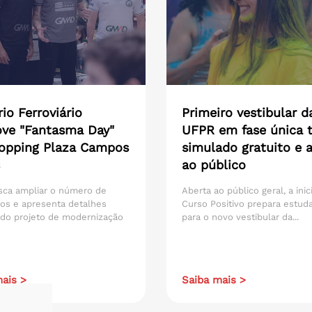
io Ferroviário
Primeiro vestibular d
ve "Fantasma Day"
UFPR em fase única t
opping Plaza Campos
simulado gratuito e 
ao público
sca ampliar o número de
Aberta ao público geral, a inic
os e apresenta detalhes
Curso Positivo prepara estud
 do projeto de modernização
para o novo vestibular da...
ais >
Saiba mais >