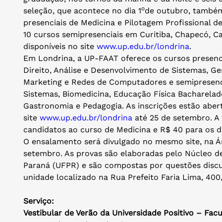
o
seleção, que acontece no dia 1
de outubro, também 
presenciais de Medicina e Pilotagem Profissional d
10 cursos semipresenciais em Curitiba, Chapecó, Cam
disponíveis no site
www.up.edu.br/londrina
.
Em Londrina, a UP-FAAT oferece os cursos presenci
Direito, Análise e Desenvolvimento de Sistemas, G
Marketing e Redes de Computadores e semipresenci
Sistemas, Biomedicina, Educação Física Bacharelado
Gastronomia e Pedagogia. As inscrições estão aber
site
www.up.edu.br/londrina
até 25 de setembro. A 
candidatos ao curso de Medicina e R$ 40 para os d
O ensalamento será divulgado no mesmo site, na Ár
setembro. As provas são elaboradas pelo Núcleo d
Paraná (UFPR) e são compostas por questões discur
unidade localizado na Rua Prefeito Faria Lima, 400
Serviço:
Vestibular de Verão da Universidade Positivo – Fa