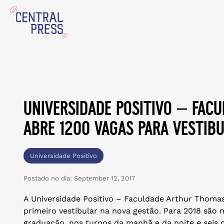
universidade positivo – fac
abre 1200 vagas para vestib
Universidade Positivo
Postado no dia:
September 12, 2017
A Universidade Positivo – Faculdade Arthur Thomas
primeiro vestibular na nova gestão. Para 2018 são 
graduação, nos turnos da manhã e da noite e seis c