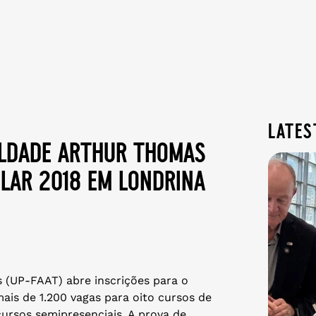
lates
uldade arthur thomas
ular 2018 em londrina
 (UP-FAAT) abre inscrições para o
mais de 1.200 vagas para oito cursos de
ursos semipresenciais. A prova de