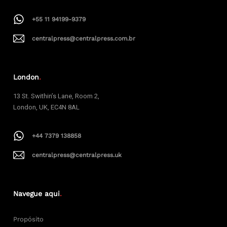
+55 11 94199-9379
centralpress@centralpress.com.br
London
.
13 St. Swithin’s Lane, Room 2,
London, UK, EC4N 8AL
+44 7379 138858
centralpress@centralpress.uk
Navegue aqui
.
Propósito