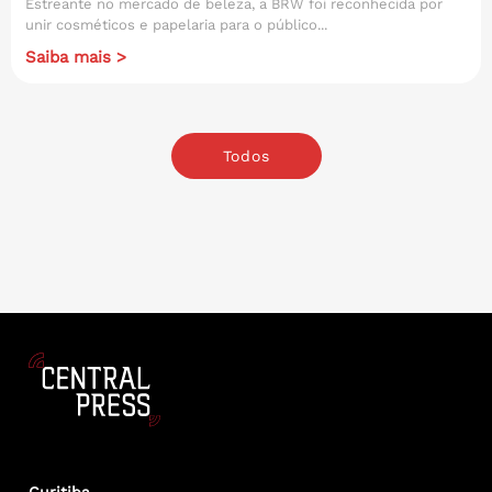
Estreante no mercado de beleza, a BRW foi reconhecida por
unir cosméticos e papelaria para o público...
Saiba mais >
Todos
Curitiba
.