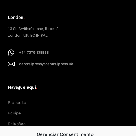
London
.
13 St. Swithin’s Lane, Room 2,
London, UK, EC4N 8AL
+44 7379 138858
centralpress@centralpress.uk
Navegue aqui
.
Propósito
Equipe
Soluções
Gerenciar Consentimento
Cases