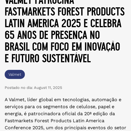
fastmarkets forest products
latin america 2025 e celebra
65 anos de presença no
brasil com foco em inovação
e futuro sustentável
Valmet
Postado no dia:
August 11, 2025
A Valmet, líder global em tecnologias, automação e
serviços para os segmentos de celulose, papel e
energia, é patrocinadora oficial da 20ª edição da
Fastmarkets Forest Products Latin America
Conference 2025, um dos principais eventos do setor