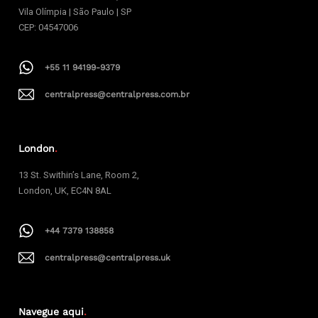
Vila Olímpia | São Paulo | SP
CEP: 04547006
+55 11 94199-9379
centralpress@centralpress.com.br
London
.
13 St. Swithin’s Lane, Room 2,
London, UK, EC4N 8AL
+44 7379 138858
centralpress@centralpress.uk
Navegue aqui
.