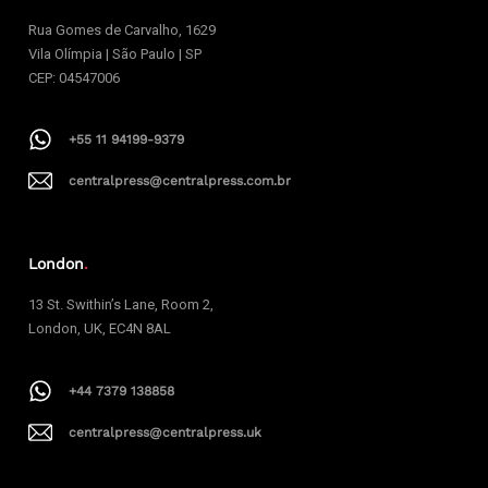
Rua Gomes de Carvalho, 1629
Vila Olímpia | São Paulo | SP
CEP: 04547006
+55 11 94199-9379
centralpress@centralpress.com.br
London
.
13 St. Swithin’s Lane, Room 2,
London, UK, EC4N 8AL
+44 7379 138858
centralpress@centralpress.uk