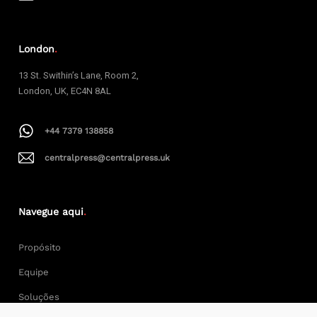
London
.
13 St. Swithin’s Lane, Room 2,
London, UK, EC4N 8AL
+44 7379 138858
centralpress@centralpress.uk
Navegue aqui
.
Propósito
Equipe
Soluções