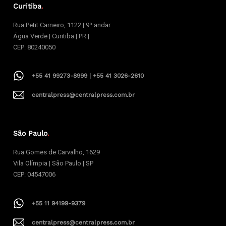
Curitiba
.
Rua Petit Carneiro, 1122 | 9º andar
Água Verde | Curitiba | PR |
CEP: 80240050
+55 41 99273-8999 | +55 41 3026-2610
centralpress@centralpress.com.br
São Paulo
.
Rua Gomes de Carvalho, 1629
Vila Olímpia | São Paulo | SP
CEP: 04547006
+55 11 94199-9379
centralpress@centralpress.com.br