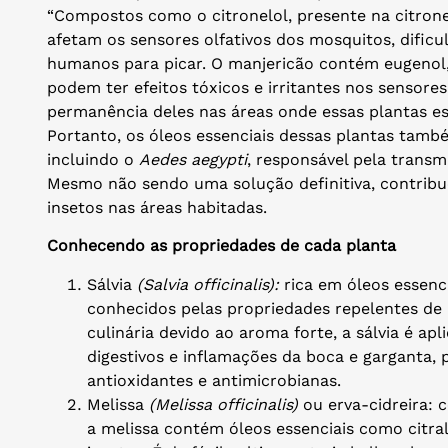
“Compostos como o citronelol, presente na citronel
afetam os sensores olfativos dos mosquitos, dific
humanos para picar. O manjericão contém eugenol, e
podem ter efeitos tóxicos e irritantes nos sensores
permanência deles nas áreas onde essas plantas est
Portanto, os óleos essenciais dessas plantas tamb
incluindo o
Aedes aegypti
, responsável pela transm
Mesmo não sendo uma solução definitiva, contrib
insetos nas áreas habitadas.
Conhecendo as propriedades de cada planta
Sálvia
(Salvia officinalis):
rica em óleos essenci
conhecidos pelas propriedades repelentes de 
culinária devido ao aroma forte, a sálvia é a
digestivos e inflamações da boca e garganta
antioxidantes e antimicrobianas.
Melissa
(Melissa officinalis)
ou erva-cidreira: 
a melissa contém óleos essenciais como citral,