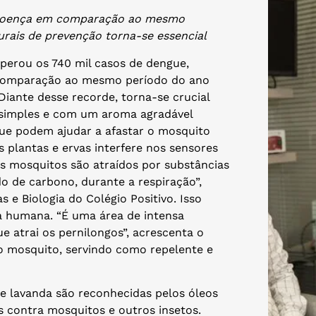
doença em comparação ao mesmo
rais de prevenção torna-se essencial
uperou os 740 mil casos de dengue,
comparação ao mesmo período do ano
Diante desse recorde, torna-se crucial
 simples e com um aroma agradável
que podem ajudar a afastar o mosquito
 plantas e ervas interfere nos sensores
Os mosquitos são atraídos por substâncias
o de carbono, durante a respiração”,
s e Biologia do Colégio Positivo. Isso
a humana. “É uma área de intensa
e atrai os pernilongos”, acrescenta o
 o mosquito, servindo como repelente e
o e lavanda são reconhecidas pelos óleos
 contra mosquitos e outros insetos.