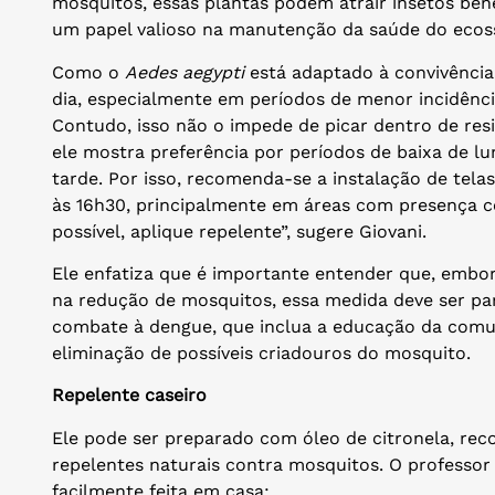
mosquitos, essas plantas podem atrair insetos be
um papel valioso na manutenção da saúde do ecossi
Como o
Aedes aegypti
está adaptado à convivênci
dia, especialmente em períodos de menor incidência
Contudo, isso não o impede de picar dentro de resi
ele mostra preferência por períodos de baixa de lu
tarde. Por isso, recomenda-se a instalação de tela
às 16h30, principalmente em áreas com presença c
possível, aplique repelente”, sugere Giovani.
Ele enfatiza que é importante entender que, embor
na redução de mosquitos, essa medida deve ser pa
combate à dengue, que inclua a educação da comu
eliminação de possíveis criadouros do mosquito.
Repelente caseiro
Ele pode ser preparado com óleo de citronela, rec
repelentes naturais contra mosquitos. O professor
facilmente feita em casa: