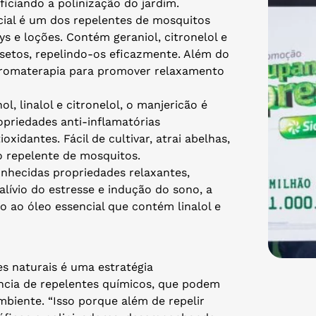
eficiando a polinização do jardim.
cial é um dos repelentes de mosquitos
ys e loções. Contém geraniol, citronelol e
nsetos, repelindo-os eficazmente. Além do
aromaterapia para promover relaxamento
l, linalol e citronelol, o manjericão é
opriedades anti-inflamatórias
xidantes. Fácil de cultivar, atrai abelhas,
o repelente de mosquitos.
nhecidas propriedades relaxantes,
lívio do estresse e indução do sono, a
o ao óleo essencial que contém linalol e
es naturais é uma estratégia
ncia de repelentes químicos, que podem
mbiente. “Isso porque além de repelir