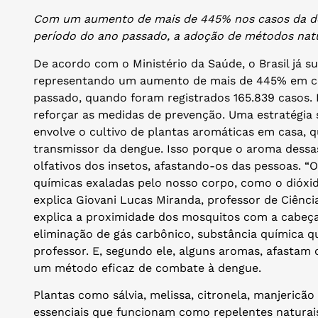
Com um aumento de mais de 445% nos casos da 
período do ano passado, a adoção de métodos natu
De acordo com o Ministério da Saúde, o Brasil já s
representando um aumento de mais de 445% em 
passado, quando foram registrados 165.839 casos. 
reforçar as medidas de prevenção. Uma estratégia
envolve o cultivo de plantas aromáticas em casa, 
transmissor da dengue. Isso porque o aroma dessas
olfativos dos insetos, afastando-os das pessoas. “
químicas exaladas pelo nosso corpo, como o dióxid
explica Giovani Lucas Miranda, professor de Ciência
explica a proximidade dos mosquitos com a cabeç
eliminação de gás carbônico, substância química qu
professor. E, segundo ele, alguns aromas, afastam
um método eficaz de combate à dengue.
Plantas como sálvia, melissa, citronela, manjericã
essenciais que funcionam como repelentes naturais