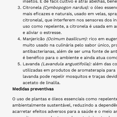
insetos. É de fácil cultivo e atrai abelhas, ben
Citronela
(Cymbopogon nardus):
o óleo essen
mais eficazes e naturais, usado em velas, spra
citronelal, que interferem nos sensores dos i
uso como repelente, a citronela é usada em 
e aliviar o estresse.
Manjericão
(Ocimum basilicum):
rico em eugeno
muito usado na culinária pelo sabor único, pr
antibacterianas, além de ser uma fonte de antio
é benéfico para o ambiente e ainda atua com
Lavanda
(Lavandula angustifolia):
além das co
utilizadas em produtos de aromaterapia para a
lavanda pode repelir mosquitos e traças devid
acetato de linalila.
Medidas preventivas
O uso de plantas e óleos essenciais como repelent
ambientalmente sustentável, reduzindo a dependê
acarretar efeitos adversos para a saúde e o meio a