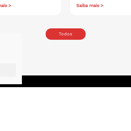
ais >
Saiba mais >
Todos
o
.
London
.