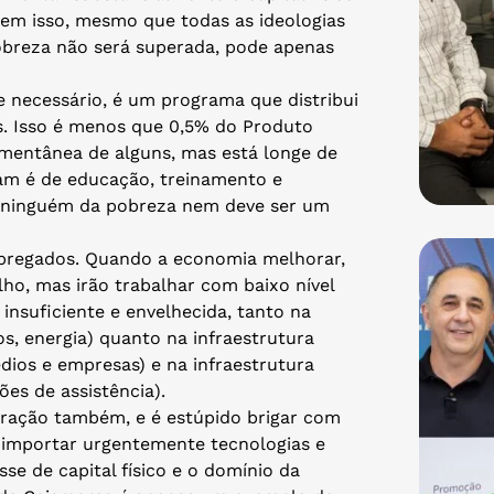
em isso, mesmo que todas as ideologias
obreza não será superada, pode apenas
e necessário, é um programa que distribui
as. Isso é menos que 0,5% do Produto
omentânea de alguns, mas está longe de
sam é de educação, treinamento e
ra ninguém da pobreza nem deve ser um
mpregados. Quando a economia melhorar,
ho, mas irão trabalhar com baixo nível
 insuficiente e envelhecida, tanto na
os, energia) quanto na infraestrutura
dios e empresas) e na infraestrutura
ções de assistência).
eração também, e é estúpido brigar com
sa importar urgentemente tecnologias e
e de capital físico e o domínio da