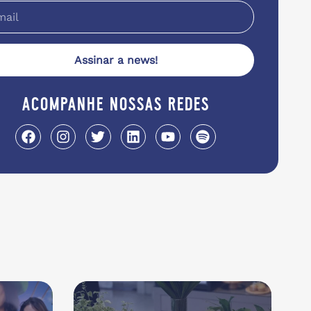
Assinar a news!
acompanhe nossas redes