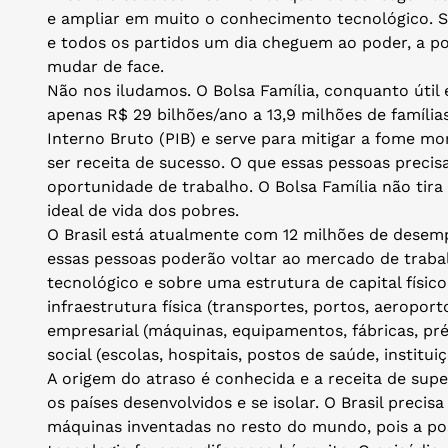
e ampliar em muito o conhecimento tecnológico. S
e todos os partidos um dia cheguem ao poder, a p
mudar de face.
Não nos iludamos. O Bolsa Família, conquanto útil 
apenas R$ 29 bilhões/ano a 13,9 milhões de famíli
Interno Bruto (PIB) e serve para mitigar a fome m
ser receita de sucesso. O que essas pessoas preci
oportunidade de trabalho. O Bolsa Família não ti
ideal de vida dos pobres.
O Brasil está atualmente com 12 milhões de dese
essas pessoas poderão voltar ao mercado de trabal
tecnológico e sobre uma estrutura de capital físico
infraestrutura física (transportes, portos, aeroport
empresarial (máquinas, equipamentos, fábricas, pré
social (escolas, hospitais, postos de saúde, institui
A origem do atraso é conhecida e a receita de sup
os países desenvolvidos e se isolar. O Brasil preci
máquinas inventadas no resto do mundo, pois a poss