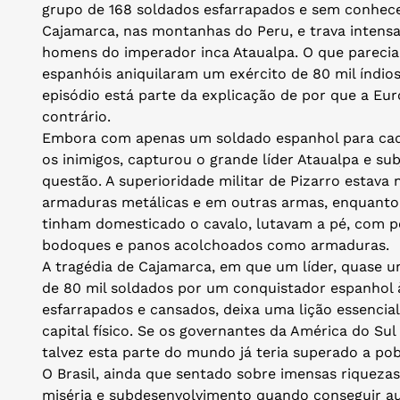
grupo de 168 soldados esfarrapados e sem conhece
Cajamarca, nas montanhas do Peru, e trava intensa
homens do imperador inca Ataualpa. O que parecia 
espanhóis aniquilaram um exército de 80 mil índio
episódio está parte da explicação de por que a Eu
contrário.
Embora com apenas um soldado espanhol para cada 
os inimigos, capturou o grande líder Ataualpa e sub
questão. A superioridade militar de Pizarro estava 
armaduras metálicas e em outras armas, enquanto
tinham domesticado o cavalo, lutavam a pé, com p
bodoques e panos acolchoados como armaduras.
A tragédia de Cajamarca, em que um líder, quase u
de 80 mil soldados por um conquistador espanhol 
esfarrapados e cansados, deixa uma lição essencial:
capital físico. Se os governantes da América do Sul
talvez esta parte do mundo já teria superado a pob
O Brasil, ainda que sentado sobre imensas riquezas
miséria e subdesenvolvimento quando conseguir au