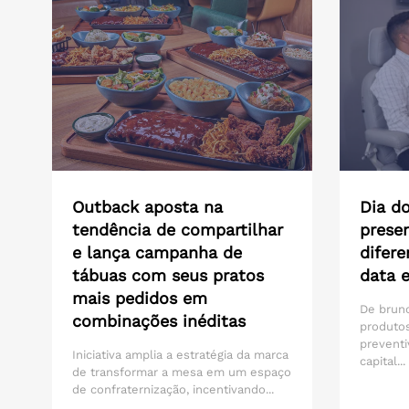
Outback aposta na
Dia do
tendência de compartilhar
presen
e lança campanha de
difere
tábuas com seus pratos
data 
mais pedidos em
De brunc
combinações inéditas
produtos
preventi
Iniciativa amplia a estratégia da marca
capital...
de transformar a mesa em um espaço
de confraternização, incentivando...