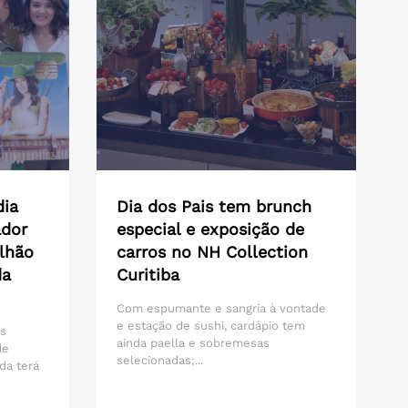
dia
Dia dos Pais tem brunch
ador
especial e exposição de
lhão
carros no NH Collection
da
Curitiba
Com espumante e sangria à vontade
e estação de sushi, cardápio tem
os
ainda paella e sobremesas
de
selecionadas;...
da terá