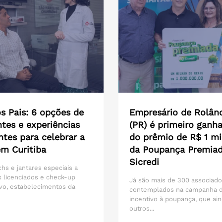
s Pais: 6 opções de
Empresário de Rolân
tes e experiências
(PR) é primeiro ganh
ntes para celebrar a
do prêmio de R$ 1 mi
em Curitiba
da Poupança Premia
Sicredi
hs e jantares especiais a
 licenciados e check-up
Já são mais de 300 associad
vo, estabelecimentos da
contemplados na campanha 
incentivo à poupança, que ain
outros...