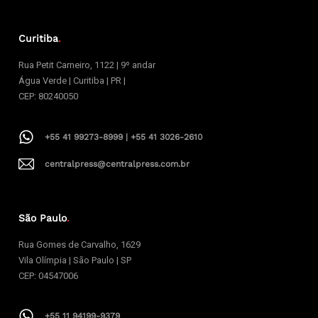
Curitiba
.
Rua Petit Carneiro, 1122 | 9º andar
Água Verde | Curitiba | PR |
CEP: 80240050
+55 41 99273-8999 | +55 41 3026-2610
centralpress@centralpress.com.br
São Paulo
.
Rua Gomes de Carvalho, 1629
Vila Olímpia | São Paulo | SP
CEP: 04547006
+55 11 94199-9379