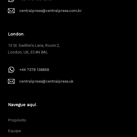
centralpress@centralpress.com.br
London
.
13 St. Swithin’s Lane, Room 2,
London, UK, EC4N 8AL
+44 7379 138858
centralpress@centralpress.uk
Navegue aqui
.
Propósito
Equipe