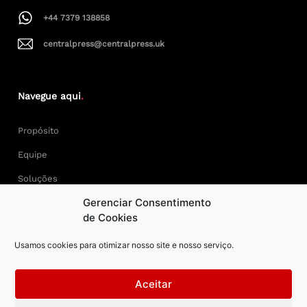
+44 7379 138858
centralpress@centralpress.uk
Navegue aqui
.
Propósito
Equipe
Soluções
Gerenciar Consentimento
Cases
de Cookies
Usamos cookies para otimizar nosso site e nosso serviço.
Keep Calm and Central Press.
Aceitar
Central Press – todos os direitos reservados. Developer: