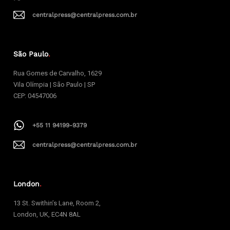
centralpress@centralpress.com.br
São Paulo
.
Rua Gomes de Carvalho, 1629
Vila Olímpia | São Paulo | SP
CEP: 04547006
+55 11 94199-9379
centralpress@centralpress.com.br
London
.
13 St. Swithin’s Lane, Room 2,
London, UK, EC4N 8AL