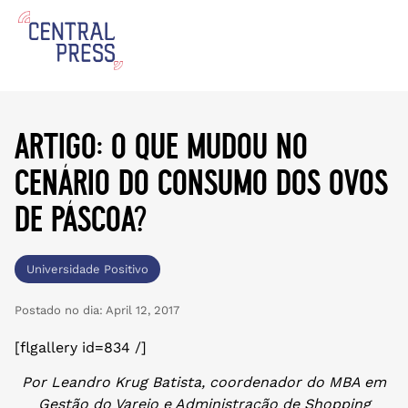
artigo: o que mudou no
cenário do consumo dos ovos
de páscoa?
Universidade Positivo
Postado no dia:
April 12, 2017
[flgallery id=834 /]
Por Leandro Krug Batista, coordenador do MBA em
Gestão do Varejo e Administração de Shopping