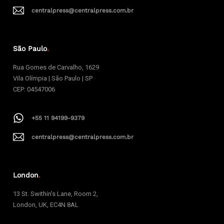
centralpress@centralpress.com.br
São Paulo
.
Rua Gomes de Carvalho, 1629
Vila Olímpia | São Paulo | SP
CEP: 04547006
+55 11 94199-9379
centralpress@centralpress.com.br
London
.
13 St. Swithin’s Lane, Room 2,
London, UK, EC4N 8AL