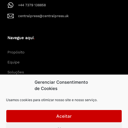
+44 7379 138858
centralpress@centralpress.uk
Navegue aqui
.
Propósito
Equipe
Soluções
Gerenciar Consentimento
Cases
de Cookies
Usamos cookies para otimizar nosso site e nosso serviço.
Keep Calm and Central Press.
Aceitar
Central Press – todos os direitos reservados. Developer: