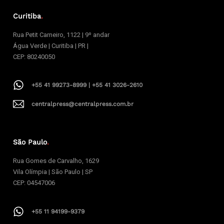
Curitiba
.
Rua Petit Carneiro, 1122 | 9º andar
Água Verde | Curitiba | PR |
CEP: 80240050
+55 41 99273-8999 | +55 41 3026-2610
centralpress@centralpress.com.br
São Paulo
.
Rua Gomes de Carvalho, 1629
Vila Olímpia | São Paulo | SP
CEP: 04547006
+55 11 94199-9379