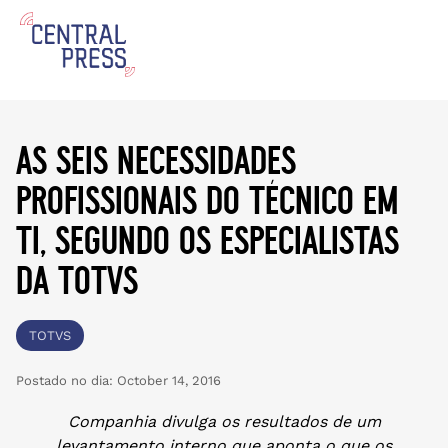
as seis necessidades
profissionais do técnico em
ti, segundo os especialistas
da totvs
TOTVS
Postado no dia:
October 14, 2016
Companhia divulga os resultados de um
levantamento interno que aponta o que os