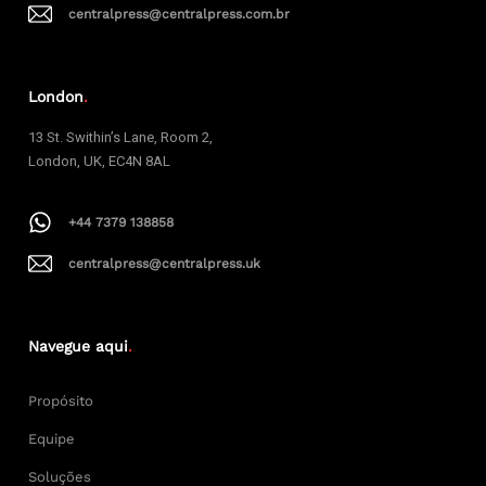
centralpress@centralpress.com.br
London
.
13 St. Swithin’s Lane, Room 2,
London, UK, EC4N 8AL
+44 7379 138858
centralpress@centralpress.uk
Navegue aqui
.
Propósito
Equipe
Soluções