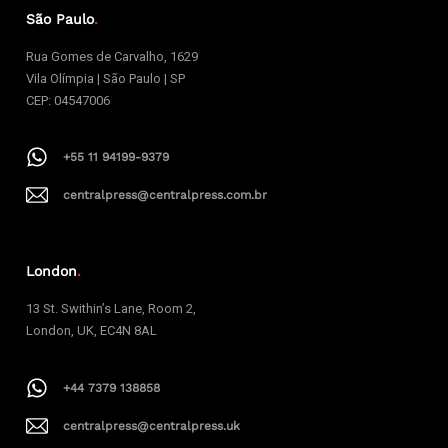
São Paulo
.
Rua Gomes de Carvalho, 1629
Vila Olímpia | São Paulo | SP
CEP: 04547006
+55 11 94199-9379
centralpress@centralpress.com.br
London
.
13 St. Swithin’s Lane, Room 2,
London, UK, EC4N 8AL
+44 7379 138858
centralpress@centralpress.uk