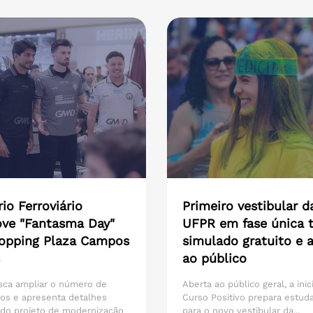
io Ferroviário
Primeiro vestibular d
ve "Fantasma Day"
UFPR em fase única t
opping Plaza Campos
simulado gratuito e 
ao público
sca ampliar o número de
Aberta ao público geral, a inic
os e apresenta detalhes
Curso Positivo prepara estud
 do projeto de modernização
para o novo vestibular da...