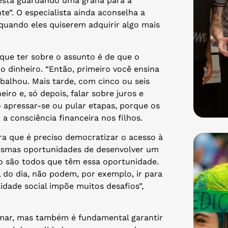
stá guardando uma grana para a
e”. O especialista ainda aconselha a
 quando eles quiserem adquirir algo mais
 que ter sobre o assunto é de que o
o dinheiro. “Então, primeiro você ensina
balhou. Mais tarde, com cinco ou seis
ro e, só depois, falar sobre juros e
o apressar-se ou pular etapas, porque os
 a consciência financeira nos filhos.
ra que é preciso democratizar o acesso à
esmas oportunidades de desenvolver um
ão são todos que têm essa oportunidade.
 do dia, não podem, por exemplo, ir para
idade social impõe muitos desafios”,
omar, mas também é fundamental garantir