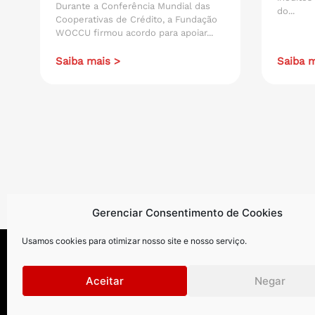
Durante a Conferência Mundial das
do...
Cooperativas de Crédito, a Fundação
WOCCU firmou acordo para apoiar...
Saiba mais >
Saiba m
Gerenciar Consentimento de Cookies
Usamos cookies para otimizar nosso site e nosso serviço.
Aceitar
Negar