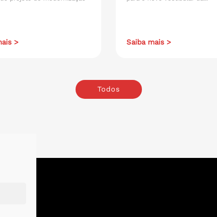
ais >
Saiba mais >
Todos