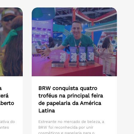
a
BRW conquista quatro
erá
troféus na principal feira
aberto
de papelaria da América
Latina
iativa do
Estreante no mercado de beleza, a
antes
BRW foi reconhecida por unir
cosméticos e papelaria para o