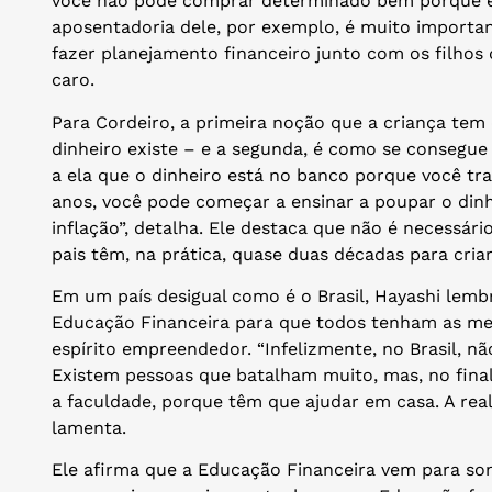
você não pode comprar determinado bem porque e
aposentadoria dele, por exemplo, é muito important
fazer planejamento financeiro junto com os filhos
caro.
Para Cordeiro, a primeira noção que a criança tem
dinheiro existe – e a segunda, é como se consegue 
a ela que o dinheiro está no banco porque você tra
anos, você pode começar a ensinar a poupar o dinhei
inflação”, detalha. Ele destaca que não é necessári
pais têm, na prática, quase duas décadas para criar
Em um país desigual como é o Brasil, Hayashi lemb
Educação Financeira para que todos tenham as m
espírito empreendedor. “Infelizmente, no Brasil, n
Existem pessoas que batalham muito, mas, no final
a faculdade, porque têm que ajudar em casa. A real
lamenta.
Ele afirma que a Educação Financeira vem para s