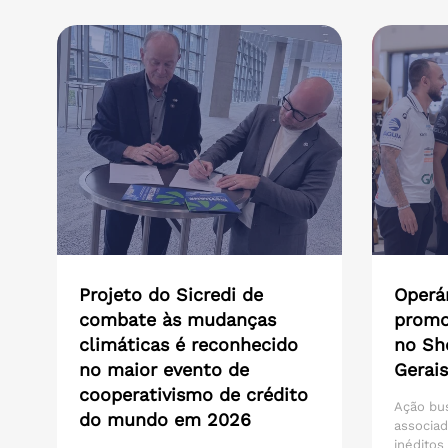
Projeto do Sicredi de
Operár
combate às mudanças
promo
climáticas é reconhecido
no Sh
no maior evento de
Gerais
cooperativismo de crédito
Ação bu
do mundo em 2026
associad
inéditos