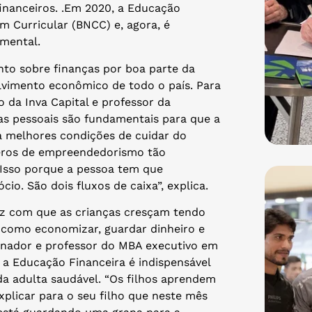
financeiros. .Em 2020, a Educação
m Curricular (BNCC) e, agora, é
amental.
nto sobre finanças por boa parte da
lvimento econômico de todo o país. Para
o da Inva Capital e professor da
as pessoais são fundamentais para que a
 melhores condições de cuidar do
meros de empreendedorismo tão
. Isso porque a pessoa tem que
io. São dois fluxos de caixa”, explica.
az com que as crianças cresçam tendo
 como economizar, guardar dinheiro e
denador e professor do MBA executivo em
 a Educação Financeira é indispensável
da adulta saudável. “Os filhos aprendem
xplicar para o seu filho que neste mês