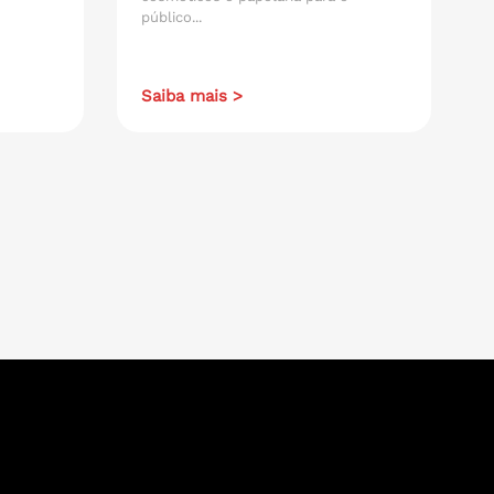
público...
Saiba mais >