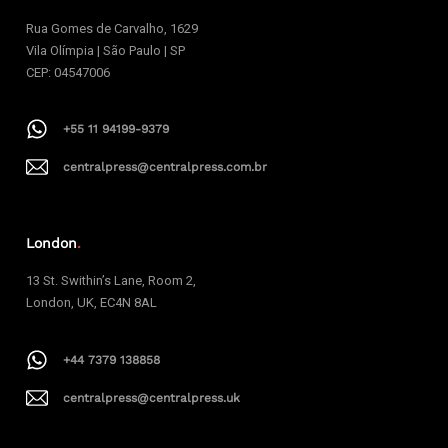
Rua Gomes de Carvalho, 1629
Vila Olímpia | São Paulo | SP
CEP: 04547006
+55 11 94199-9379
centralpress@centralpress.com.br
London
.
13 St. Swithin’s Lane, Room 2,
London, UK, EC4N 8AL
+44 7379 138858
centralpress@centralpress.uk