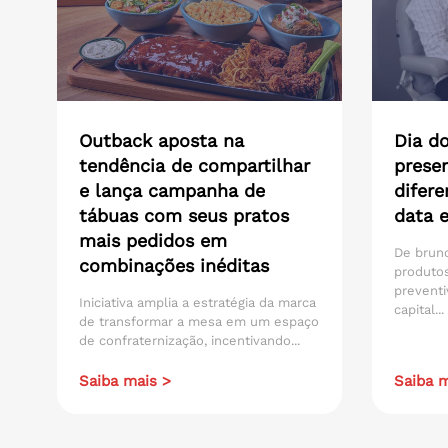
Outback aposta na
Dia do
tendência de compartilhar
presen
e lança campanha de
difere
tábuas com seus pratos
data 
mais pedidos em
De brunc
combinações inéditas
produtos
preventi
Iniciativa amplia a estratégia da marca
capital...
de transformar a mesa em um espaço
de confraternização, incentivando...
Saiba mais >
Saiba m