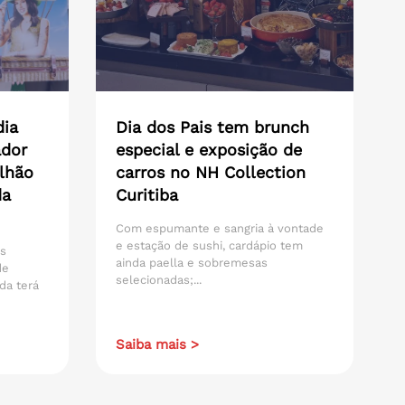
dia
Dia dos Pais tem brunch
ador
especial e exposição de
lhão
carros no NH Collection
da
Curitiba
Com espumante e sangria à vontade
e estação de sushi, cardápio tem
os
ainda paella e sobremesas
de
selecionadas;...
da terá
Saiba mais >