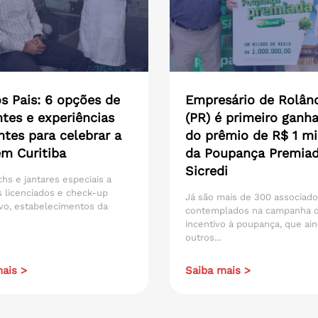
s Pais: 6 opções de
Empresário de Rolân
tes e experiências
(PR) é primeiro ganh
ntes para celebrar a
do prêmio de R$ 1 mi
em Curitiba
da Poupança Premia
Sicredi
hs e jantares especiais a
 licenciados e check-up
Já são mais de 300 associad
vo, estabelecimentos da
contemplados na campanha 
incentivo à poupança, que ain
outros...
ais >
Saiba mais >