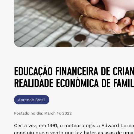
educação financeira de cria
realidade econômica de famíl
Aprende Brasil
Postado no dia:
March 17, 2022
Certa vez, em 1961, o meteorologista Edward Loren
concluiu que o vento que faz bater as asas de um