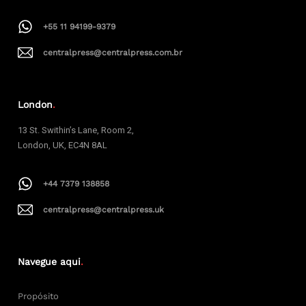
+55 11 94199-9379
centralpress@centralpress.com.br
London
.
13 St. Swithin’s Lane, Room 2,
London, UK, EC4N 8AL
+44 7379 138858
centralpress@centralpress.uk
Navegue aqui
.
Propósito