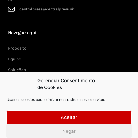
centralpress@centralpress.uk
Navegue aqui
.
Propósito
Equipe
Soluções
Gerenciar Consentimento
Cases
de Cookies
Usamos cookies para otimizar nosso site e nosso serviço.
Keep Calm and Central Press.
Aceitar
Central Press – todos os direitos reservados. Developer:
Negar
AAPEXDigital