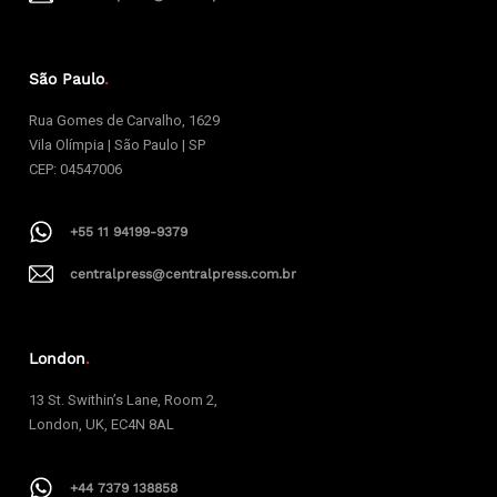
São Paulo
.
Rua Gomes de Carvalho, 1629
Vila Olímpia | São Paulo | SP
CEP: 04547006
+55 11 94199-9379
centralpress@centralpress.com.br
London
.
13 St. Swithin’s Lane, Room 2,
London, UK, EC4N 8AL
+44 7379 138858